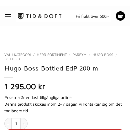
Skip
to
content
VÄLJ KATEGORI
/
HERR SORTIMENT
/
PARFYM
/
HUGO BOSS
/
BOTTLED
Hugo Boss Bottled EdP 200 ml
1 295.00 kr
Priserna är endast tillgängliga online
Denna produkt skickas inom 2–7 dagar. Vi kontaktar dig om det
tar längre tid.
Hugo Boss Bottled EdP 200 ml mängd