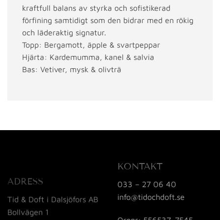
kraftfull balans av styrka och sofistikerad
förfining samtidigt som den bidrar med en rökig
och läderaktig signatur.
Topp: Bergamott, äpple & svartpeppar
Hjärta: Kardemumma, kanel & salvia
Bas: Vetiver, mysk & olivträ
KONTAKT
ADRESS
033 – 27 06 40
info@tidochdoft.se
Tid & Doft i Dalsjöfors AB
Bollvägen 1
Orgnr: 556537-7545