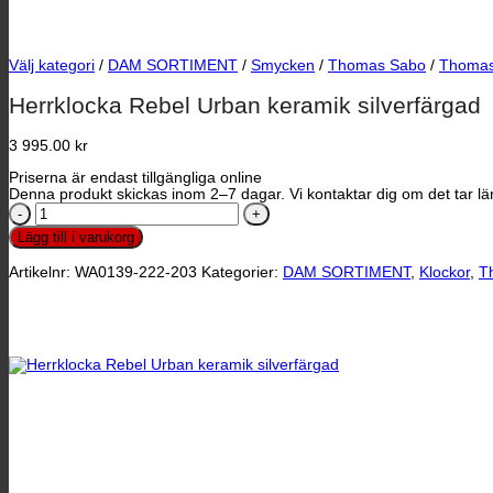
Välj kategori
/
DAM SORTIMENT
/
Smycken
/
Thomas Sabo
/
Thomas
Herrklocka Rebel Urban keramik silverfärgad
3 995.00
kr
Priserna är endast tillgängliga online
Denna produkt skickas inom 2–7 dagar. Vi kontaktar dig om det tar län
Herrklocka
Rebel
Lägg till i varukorg
Urban
keramik
Artikelnr:
WA0139-222-203
Kategorier:
DAM SORTIMENT
,
Klockor
,
T
silverfärgad
mängd