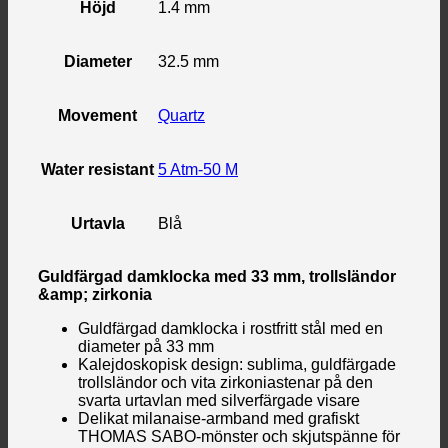
Höjd
1.4 mm
Diameter
32.5 mm
Movement
Quartz
Water resistant
5 Atm-50 M
Urtavla
Blå
Guldfärgad damklocka med 33 mm, trollsländor
&amp; zirkonia
Guldfärgad damklocka i rostfritt stål med en
diameter på 33 mm
Kalejdoskopisk design: sublima, guldfärgade
trollsländor och vita zirkoniastenar på den
svarta urtavlan med silverfärgade visare
Delikat milanaise-armband med grafiskt
THOMAS SABO-mönster och skjutspänne för