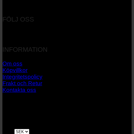
Orgnr: 556537-7545
FÖLJ OSS
INFORMATION
Om oss
Köpvillkor
Integritetspolicy
Frakt och Retur
Kontakta oss