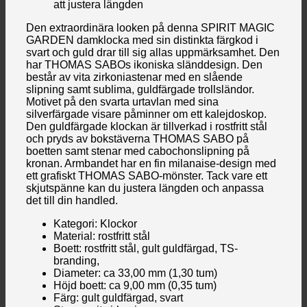
att justera längden
Den extraordinära looken på denna SPIRIT MAGIC
GARDEN damklocka med sin distinkta färgkod i
svart och guld drar till sig allas uppmärksamhet. Den
har THOMAS SABOs ikoniska sländdesign. Den
består av vita zirkoniastenar med en slående
slipning samt sublima, guldfärgade trollsländor.
Motivet på den svarta urtavlan med sina
silverfärgade visare påminner om ett kalejdoskop.
Den guldfärgade klockan är tillverkad i rostfritt stål
och pryds av bokstäverna THOMAS SABO på
boetten samt stenar med cabochonslipning på
kronan. Armbandet har en fin milanaise-design med
ett grafiskt THOMAS SABO-mönster. Tack vare ett
skjutspänne kan du justera längden och anpassa
det till din handled.
Kategori: Klockor
Material: rostfritt stål
Boett: rostfritt stål, gult guldfärgad, TS-
branding,
Diameter: ca 33,00 mm (1,30 tum)
Höjd boett: ca 9,00 mm (0,35 tum)
Färg: gult guldfärgad, svart