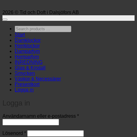
2026 © Tid och Doft i Dalsjöfors AB
Search
products
Start
…
Damklockor
Herrklockor
Damparfym
Herrparfym
INREDNING
Glas & Kristall
Smycken
Väskor & Necessärer
Presentkort
Logga in
Logga in
Obligatoriskt
Användarnamn eller e-postadress
*
Obligatoriskt
Lösenord
*