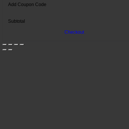
Add Coupon Code
Subtotal
Checkout