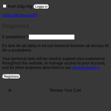
Kom ihåg mig
Logga in
Glömt ditt lösenord?
Registrera
Obligatoriskt
E-postadress
*
En länk för att ställa in ett nytt lösenord kommer att skickas till
din e-postadress.
Your personal data will be used to support your experience
throughout this website, to manage access to your account,
and for other purposes described in our
integritetspolicy
.
Registrera
Review Your Cart