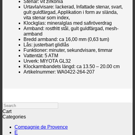
Stenar: vit zirkonia
Urtavla/visare: lackerad, Infattade stenar, svart,
gult guldfärgad, Applikation i form av slända,
vita stenar som index,
Klockglas: mineralglas med safiröverdrag
Armband: rostfritt stål, gult guldfärgad, mesh-
armband
Bredd armband: ca 16,00 mm (0,63 tum)
Lås: justerbart glidlås
Funktioner: minuter, sekundvisare, timmar
Vattentät: 5 ATM
Urverk: MIYOTA GL32
Klockarmbandets längd: ca 13.50 – 20.00 cm
Artikelnummer: WA0422-264-207
Search
Cart
Categories
Compagnie de Provence
E