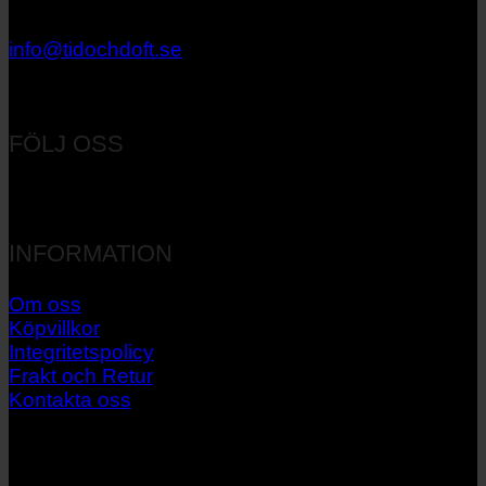
033 – 27 06 40
info@tidochdoft.se
Orgnr: 556537-7545
FÖLJ OSS
INFORMATION
Om oss
Köpvillkor
Integritetspolicy
Frakt och Retur
Kontakta oss