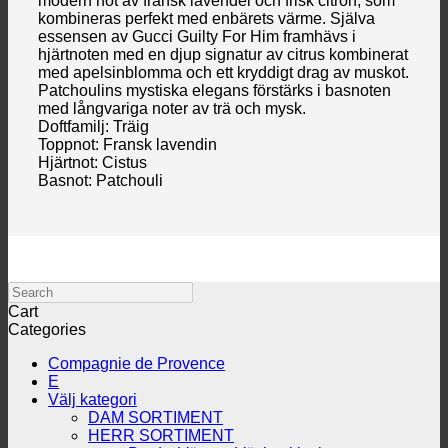
modern not av fransk lavendel och frisk citron, som
kombineras perfekt med enbärets värme. Själva
essensen av Gucci Guilty For Him framhävs i
hjärtnoten med en djup signatur av citrus kombinerat
med apelsinblomma och ett kryddigt drag av muskot.
Patchoulins mystiska elegans förstärks i basnoten
med långvariga noter av trä och mysk.
Doftfamilj: Träig
Toppnot: Fransk lavendin
Hjärtnot: Cistus
Basnot: Patchouli
Search
Cart
Categories
Compagnie de Provence
E
Välj kategori
DAM SORTIMENT
HERR SORTIMENT