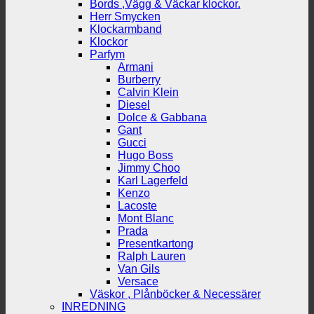
Bords ,Vägg & Väckar klockor.
Herr Smycken
Klockarmband
Klockor
Parfym
Armani
Burberry
Calvin Klein
Diesel
Dolce & Gabbana
Gant
Gucci
Hugo Boss
Jimmy Choo
Karl Lagerfeld
Kenzo
Lacoste
Mont Blanc
Prada
Presentkartong
Ralph Lauren
Van Gils
Versace
Väskor , Plånböcker & Necessärer
INREDNING