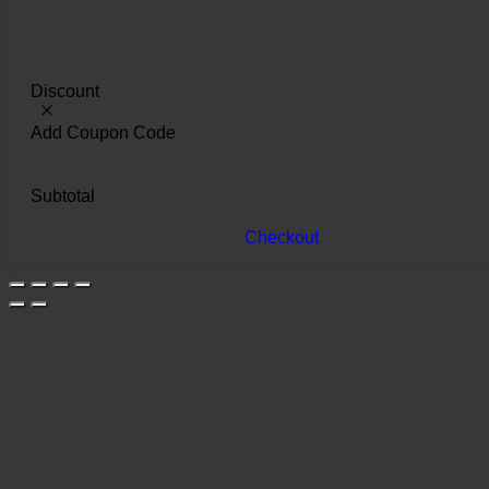
Discount
Add Coupon Code
Subtotal
Checkout