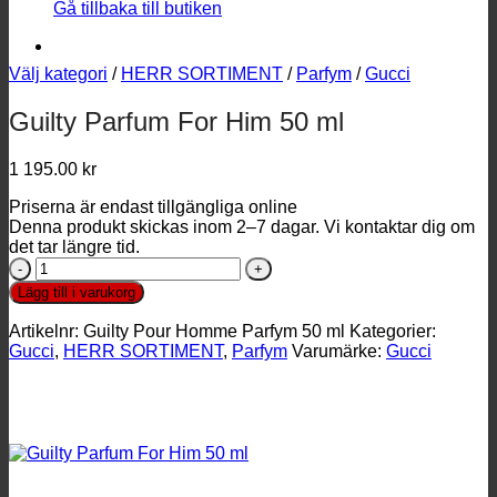
Gå tillbaka till butiken
Välj kategori
/
HERR SORTIMENT
/
Parfym
/
Gucci
Guilty Parfum For Him 50 ml
1 195.00
kr
Priserna är endast tillgängliga online
Denna produkt skickas inom 2–7 dagar. Vi kontaktar dig om
det tar längre tid.
Guilty
Parfum
Lägg till i varukorg
For
Him
Artikelnr:
Guilty Pour Homme Parfym 50 ml
Kategorier:
50
Gucci
,
HERR SORTIMENT
,
Parfym
Varumärke:
Gucci
ml
mängd