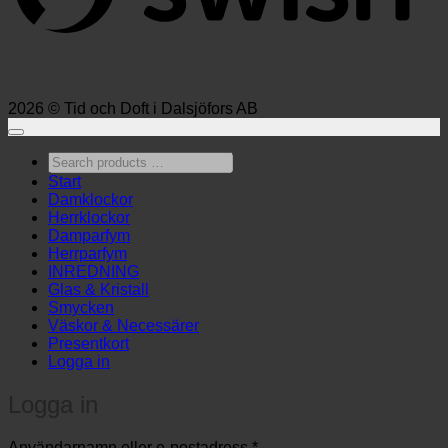
2026 © Tid och Doft i Dalsjöfors AB
Search
products
Start
…
Damklockor
Herrklockor
Damparfym
Herrparfym
INREDNING
Glas & Kristall
Smycken
Väskor & Necessärer
Presentkort
Logga in
Logga in
Obligatoriskt
Användarnamn eller e-postadress
*