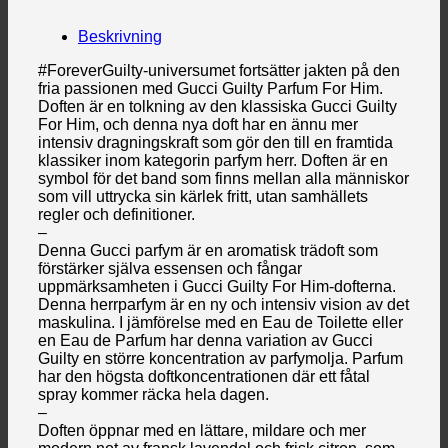
Beskrivning
#ForeverGuilty-universumet fortsätter jakten på den
fria passionen med Gucci Guilty Parfum For Him.
Doften är en tolkning av den klassiska Gucci Guilty
For Him, och denna nya doft har en ännu mer
intensiv dragningskraft som gör den till en framtida
klassiker inom kategorin parfym herr. Doften är en
symbol för det band som finns mellan alla människor
som vill uttrycka sin kärlek fritt, utan samhällets
regler och definitioner.
–
Denna Gucci parfym är en aromatisk trädoft som
förstärker själva essensen och fångar
uppmärksamheten i Gucci Guilty For Him-dofterna.
Denna herrparfym är en ny och intensiv vision av det
maskulina. I jämförelse med en Eau de Toilette eller
en Eau de Parfum har denna variation av Gucci
Guilty en större koncentration av parfymolja. Parfum
har den högsta doftkoncentrationen där ett fåtal
spray kommer räcka hela dagen.
–
Doften öppnar med en lättare, mildare och mer