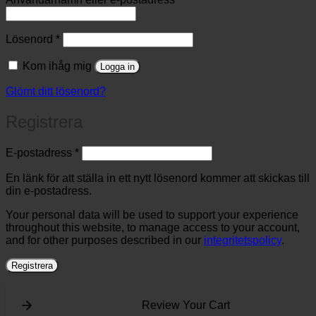
Obligatoriskt
Lösenord
*
Kom ihåg mig
Logga in
Glömt ditt lösenord?
Registrera
Obligatoriskt
E-postadress
*
En länk för att ställa in ett nytt lösenord kommer att skickas till
din e-postadress.
Your personal data will be used to support your experience
throughout this website, to manage access to your account,
and for other purposes described in our
integritetspolicy
.
Registrera
Review Your Cart