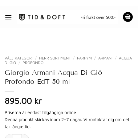
Skip
to
content
VÄLJ KATEGORI
/
HERR SORTIMENT
/
PARFYM
/
ARMANI
/
ACQUA
DI GIO
/
PROFONDO
Giorgio Armani Acqua Di Giò
Profondo EdT 50 ml
895.00 kr
Priserna är endast tillgängliga online
Denna produkt skickas inom 2–7 dagar. Vi kontaktar dig om det
tar längre tid.
Giorgio Armani Acqua Di Giò Profondo EdT 50 ml mängd