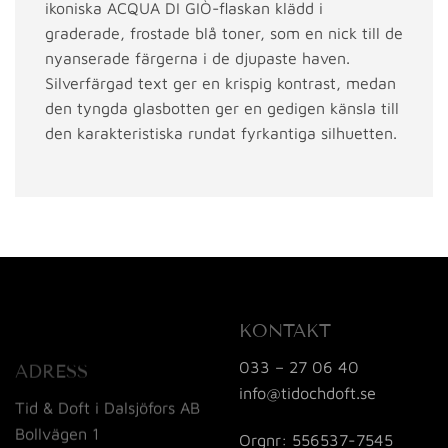
ikoniska ACQUA DI GIÒ-flaskan klädd i
graderade, frostade blå toner, som en nick till de
nyanserade färgerna i de djupaste haven.
Silverfärgad text ger en krispig kontrast, medan
den tyngda glasbotten ger en gedigen känsla till
den karakteristiska rundat fyrkantiga silhuetten.
KONTAKT
033 – 27 06 40
ADRESS
info@tidochdoft.se
Tid & Doft i Dalsjöfors AB
Bollvägen 1
Orgnr: 556537-7545