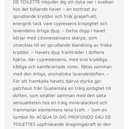
DE TOILETTE inbjuder dig att dyka ner i svalkan
hos det böljande havet – en kontrast av
sprudlande kryddor och frisk grapefrukt,
energirik tack vare cypressens krispighet och
lavendelns örtiga djup. – Detta dopp i havet
börjar med citronessensens skärpa, som
utvecklas till en sprudlande blandning av friska
kryddor. – Havets djup framträder i doftens
hjärta, där cypressessens, med sina kryddiga,
kådiga och kamferartade noter, flätas samman
med den örtiga, aromatiska lavendeldoften. –
För att framkalla havets djärva styrka ger
patchouli från Guatemala en träig jordighet till
doften, som smälter samman med den salta
sensualiteten hos en träig mineralackord och
frammanar elementens rena kraft. – Som en
symbol för ACQUA DI GIÒ PROFONDO EAU DE
TOILETTES uppfriskande dragningskraft är den