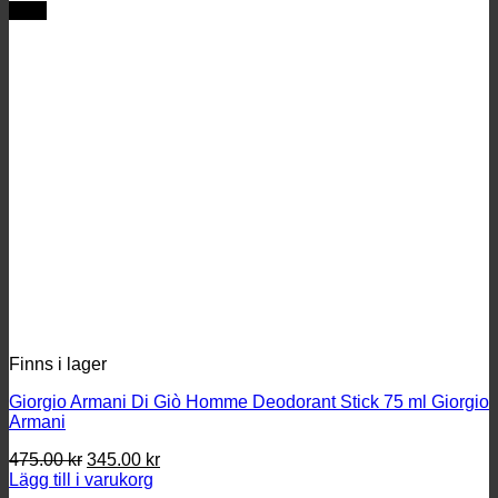
REA
Finns i lager
Giorgio Armani Di Giò Homme Deodorant Stick 75 ml Giorgio
Armani
Det
Det
475.00
kr
345.00
kr
ursprungliga
nuvarande
Lägg till i varukorg