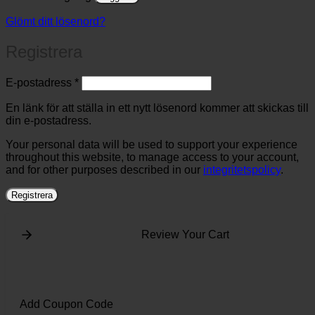
Glömt ditt lösenord?
Registrera
Obligatoriskt
E-postadress
*
En länk för att ställa in ett nytt lösenord kommer att skickas till
din e-postadress.
Your personal data will be used to support your experience
throughout this website, to manage access to your account,
and for other purposes described in our
integritetspolicy
.
Registrera
Review Your Cart
Add Coupon Code