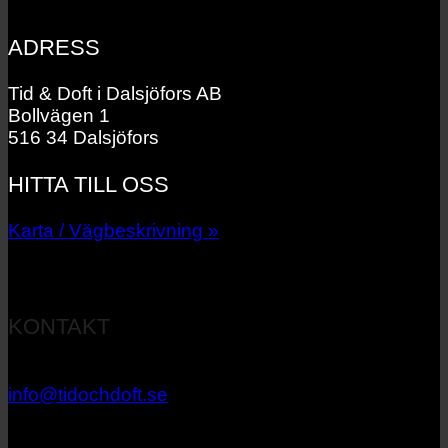
ADRESS
Tid & Doft i Dalsjöfors AB
Bollvägen 1
516 34 Dalsjöfors
HITTA TILL OSS
Karta / Vägbeskrivning »
KONTAKT
033 – 27 06 40
info@tidochdoft.se
Orgnr: 556537-7545