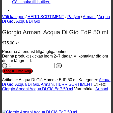
Gå tillbaka till butiken
Välj kategori
/
HERR SORTIMENT
/
Parfym
/
Armani
/
Acqua
Di Gio
/
Acqua Di Gio
Giorgio Armani Acqua Di Giò EdP 50 ml
975.00
kr
Priserna är endast tillgängliga online
Denna produkt skickas inom 2–7 dagar. Vi kontaktar dig om
det tar längre tid.
Giorgio
Armani
Lägg till i varukorg
Acqua
Di
Artikelnr:
Acqua Di Giò Homme EdP 50 ml
Kategorier:
Acqua
Giò
Di Gio
,
Acqua Di Gio
,
Armani
,
HERR SORTIMENT
Etikett:
EdP
Giorgio Armani Acqua Di Giò EdP 50 ml
Varumärke:
Armani
50
ml
mängd