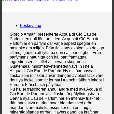
Beskrivning
Giorgio Armani presenterar Acqua di Giò Eau de
Parfum: en doft för framtiden. Acqua di Giò Eau de
Parfum är en parfym där varje aspekt speglar en
omtanke om miljön. Från flaskans ekologiska design
till möjligheten att fylla på den i all oändlighet. Från
parfymens naturliga och hållbart framtagna
ingredienser till löftet att bevara skogarna i
Guatemala: miljömedvetenheten vävs in i hela
Acqua di Giò Eau de Parfum. Ny miljöanpassad
flaska som minskar användningen av plast tack vare
det nya locket som är format i trä och hållbart inköpt i
Europa. Fräsch och påfyllbar.
Nu håller fräschören ännu längre med nya Acqua di
Giò Eau de Parfum: alla flaskor är påfyllningsbara.
Denna nya Eau de Parfum har en intensiv friskhet
där innovativa marina noter blandas med grön
mandarin, aromatiska essenser och en träig,
mineraldoftande torrhet. Havets oändliga kraft har