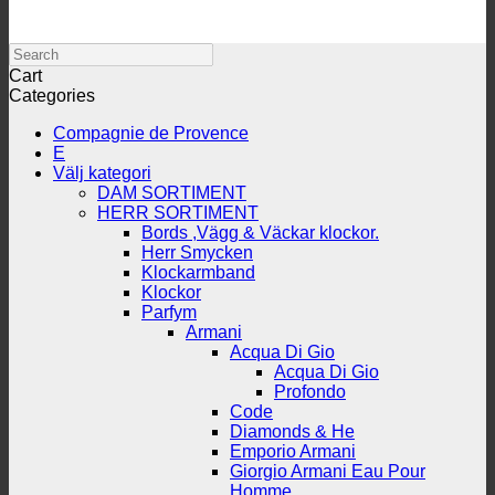
priset
priset
var:
är:
475.00 kr.
345.00 kr.
Search
Cart
Categories
Compagnie de Provence
E
Välj kategori
DAM SORTIMENT
HERR SORTIMENT
Bords ,Vägg & Väckar klockor.
Herr Smycken
Klockarmband
Klockor
Parfym
Armani
Acqua Di Gio
Acqua Di Gio
Profondo
Code
Diamonds & He
Emporio Armani
Giorgio Armani Eau Pour
Homme