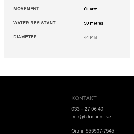
MOVEMENT
Quartz
WATER RESISTANT
50 metres
DIAMETER
44 MM
KONTAKT
033 – 27 06 40
info@tidochdoft.se
Orgnr: 556537-7545