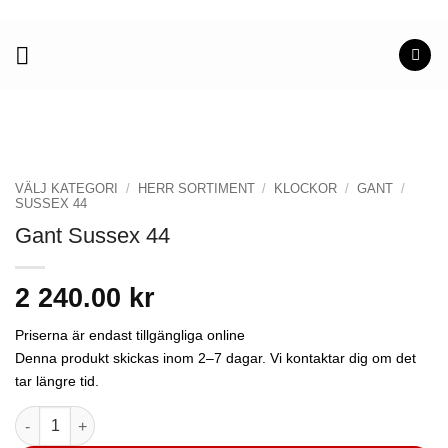
Skip
to
content
VÄLJ KATEGORI
/
HERR SORTIMENT
/
KLOCKOR
/
GANT
/
SUSSEX 44
Gant Sussex 44
2 240.00
kr
Priserna är endast tillgängliga online
Denna produkt skickas inom 2–7 dagar. Vi kontaktar dig om det
tar längre tid.
Gant Sussex 44 mängd