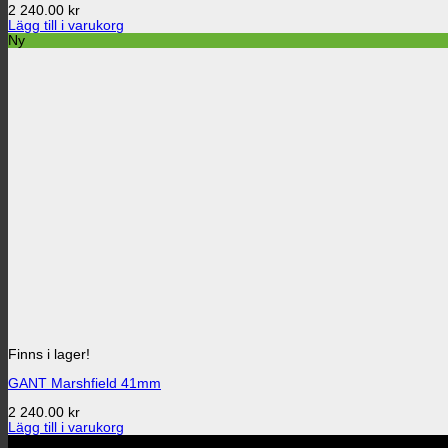
2 240.00
kr
Lägg till i varukorg
Ny
Finns i lager!
GANT Marshfield 41mm
2 240.00
kr
Lägg till i varukorg