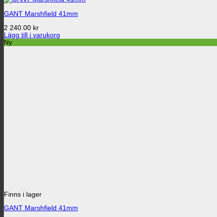
GANT Marshfield 41mm
2 240.00
kr
Lägg till i varukorg
Ny
Finns i lager
GANT Marshfield 41mm