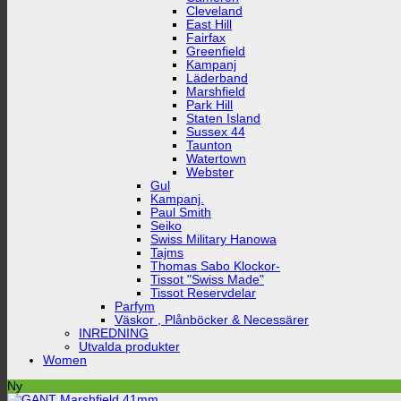
Cleveland
East Hill
Fairfax
Greenfield
Kampanj
Läderband
Marshfield
Park Hill
Staten Island
Sussex 44
Taunton
Watertown
Webster
Gul
Kampanj.
Paul Smith
Seiko
Swiss Military Hanowa
Tajms
Thomas Sabo Klockor-
Tissot "Swiss Made"
Tissot Reservdelar
Parfym
Väskor , Plånböcker & Necessärer
INREDNING
Utvalda produkter
Women
Ny