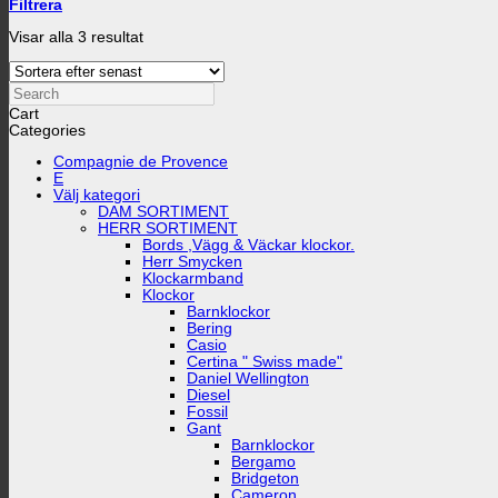
Filtrera
Sortera
Visar alla 3 resultat
efter
senaste
Search
Cart
Categories
Compagnie de Provence
E
Välj kategori
DAM SORTIMENT
HERR SORTIMENT
Bords ,Vägg & Väckar klockor.
Herr Smycken
Klockarmband
Klockor
Barnklockor
Bering
Casio
Certina " Swiss made"
Daniel Wellington
Diesel
Fossil
Gant
Barnklockor
Bergamo
Bridgeton
Cameron