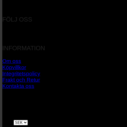
Orgnr: 556537-7545
FÖLJ OSS
INFORMATION
Om oss
Köpvillkor
Integritetspolicy
Frakt och Retur
Kontakta oss