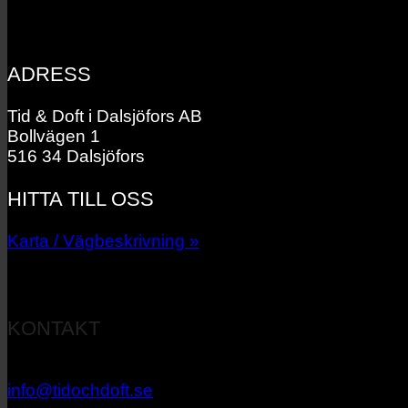
ADRESS
Tid & Doft i Dalsjöfors AB
Bollvägen 1
516 34 Dalsjöfors
HITTA TILL OSS
Karta / Vägbeskrivning »
KONTAKT
033 – 27 06 40
info@tidochdoft.se