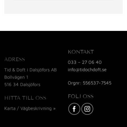
KONTAKT
ADRESS
033 – 27 06 40
info@tidochdoft.se
Tid & Doft i Dalsjöfors AB
Bollvägen 1
Orgnr: 556537-7545
516 34 Dalsjöfors
FÖLJ OSS
HITTA TILL OSS
Karta / Vägbeskrivning »