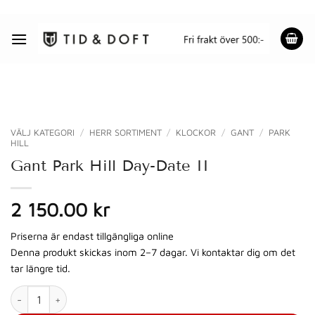
Skip
to
content
VÄLJ KATEGORI
/
HERR SORTIMENT
/
KLOCKOR
/
GANT
/
PARK
HILL
Gant Park Hill Day-Date II
2 150.00 kr
Priserna är endast tillgängliga online
Denna produkt skickas inom 2–7 dagar. Vi kontaktar dig om det
tar längre tid.
Gant Park Hill Day-Date II mängd