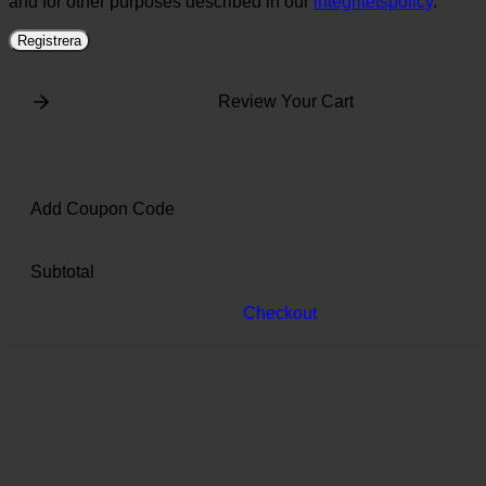
and for other purposes described in our
integritetspolicy
.
Registrera
Review Your Cart
Add Coupon Code
Subtotal
Checkout