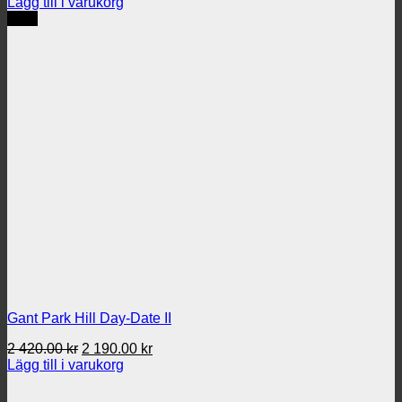
ursprungliga
nuvarande
Lägg till i varukorg
priset
priset
REA
var:
är:
2
2
420.00 kr.
190.00 kr.
Gant Park Hill Day-Date II
Det
Det
2 420.00
kr
2 190.00
kr
ursprungliga
nuvarande
Lägg till i varukorg
priset
priset
var:
är: