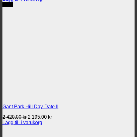
priset
priset
REA
var:
är:
2
2
420.00 kr.
275.00 kr.
Gant Park Hill Day-Date II
Det
Det
2 420.00
kr
2 195.00
kr
ursprungliga
nuvarande
Lägg till i varukorg
priset
priset
var:
är: