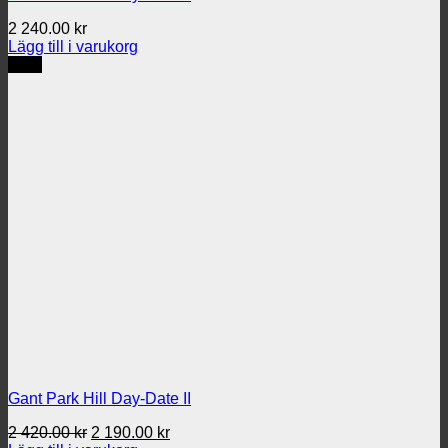
2 240.00
kr
Lägg till i varukorg
REA
Gant Park Hill Day-Date II
Det
Det
2 420.00
kr
2 190.00
kr