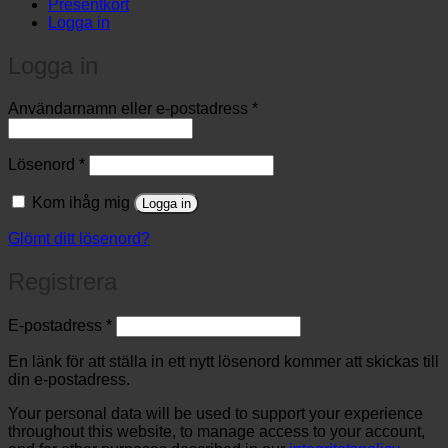
Presentkort
Logga in
Logga in
Obligatoriskt
Användarnamn eller e-postadress
*
Obligatoriskt
Lösenord
*
Kom ihåg mig
Logga in
Glömt ditt lösenord?
Registrera
Obligatoriskt
E-postadress
*
En länk för att ställa in ett nytt lösenord kommer att skickas till
din e-postadress.
Your personal data will be used to support your experience
throughout this website, to manage access to your account,