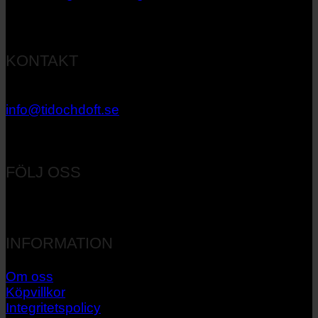
KONTAKT
033 – 27 06 40
info@tidochdoft.se
Orgnr: 556537-7545
FÖLJ OSS
INFORMATION
Om oss
Köpvillkor
Integritetspolicy