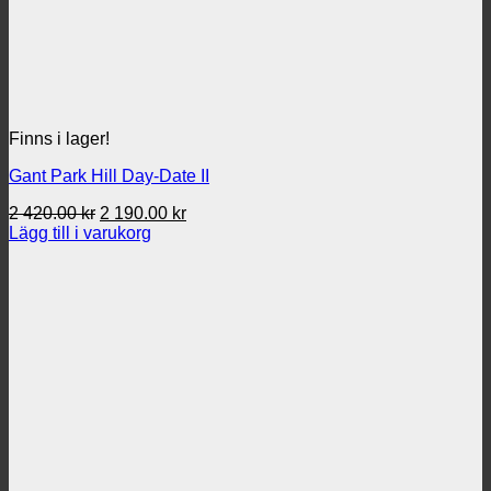
Finns i lager!
Gant Park Hill Day-Date II
Det
Det
2 420.00
kr
2 190.00
kr
ursprungliga
nuvarande
Lägg till i varukorg
priset
priset
var:
är:
2
2
420.00 kr.
190.00 kr.