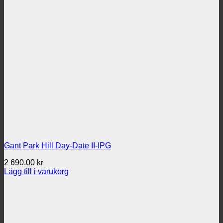
2
2
420.00 kr.
190.00 kr.
Gant Park Hill Day-Date II-IPG
2 690.00
kr
Lägg till i varukorg