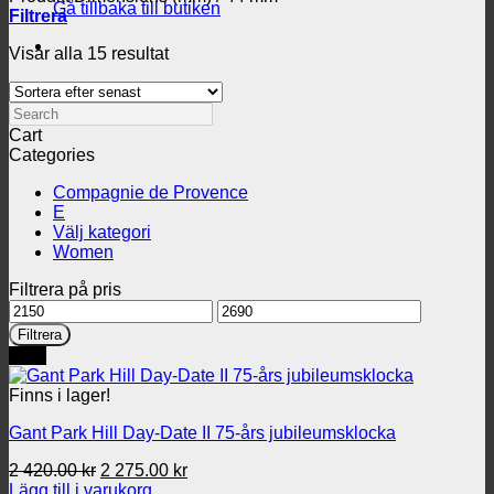
Gå tillbaka till butiken
Filtrera
Sortera
Visar alla 15 resultat
efter
senaste
Search
Cart
Categories
Compagnie de Provence
E
Välj kategori
Women
Filtrera på pris
Min
Max
pris
pris
Filtrera
REA
Finns i lager!
Gant Park Hill Day-Date II 75-års jubileumsklocka
Det
Det
2 420.00
kr
2 275.00
kr
ursprungliga
nuvarande
Lägg till i varukorg