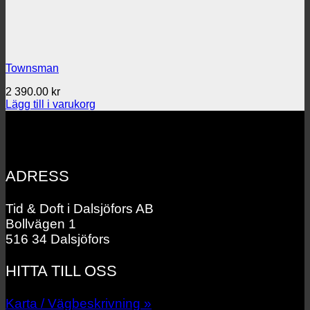
Townsman
2 390.00
kr
Lägg till i varukorg
ADRESS
Tid & Doft i Dalsjöfors AB
Bollvägen 1
516 34 Dalsjöfors
HITTA TILL OSS
Karta / Vägbeskrivning »