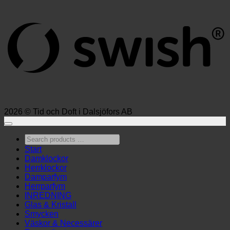
(
2026 © Tid och Doft i Dalsjöfors AB
Search
products
Start
…
Damklockor
Herrklockor
Damparfym
Herrparfym
INREDNING
Glas & Kristall
Smycken
Väskor & Necessärer