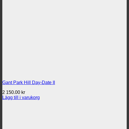
2
2
420.00 kr.
195.00 kr.
Gant Park Hill Day-Date II
2 150.00
kr
Lägg till i varukorg