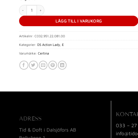
Certina DS Action Lady COSC mängd
LÄGG TILL I VARUKORG
Artikelnr:
C032.951.22.081.00
Kategorier:
DS Action Lady
,
E
Varumärke:
Certina
KONTA
ADRESS
033 – 27
Tid & Doft i Dalsjöfors AB
info@tido
Bollvägen 1