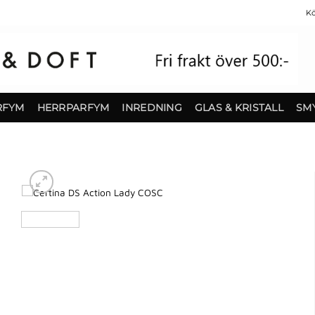
Kö
RFYM
HERRPARFYM
INREDNING
GLAS & KRISTALL
SM