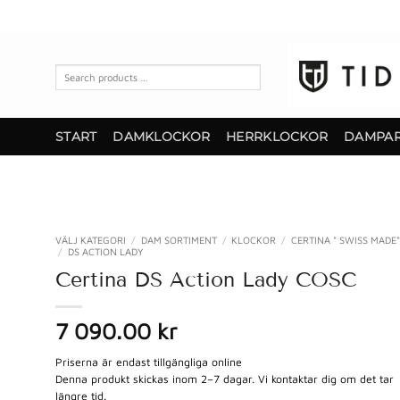
Skip
to
content
Search
products
…
START
DAMKLOCKOR
HERRKLOCKOR
DAMPA
VÄLJ KATEGORI
/
DAM SORTIMENT
/
KLOCKOR
/
CERTINA " SWISS MADE"
/
DS ACTION LADY
Certina DS Action Lady COSC
7 090.00 kr
Priserna är endast tillgängliga online
Denna produkt skickas inom 2–7 dagar. Vi kontaktar dig om det tar
längre tid.