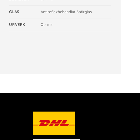
GLAS
Antireflexbehandlat Safirglas
URVERK
Quartz