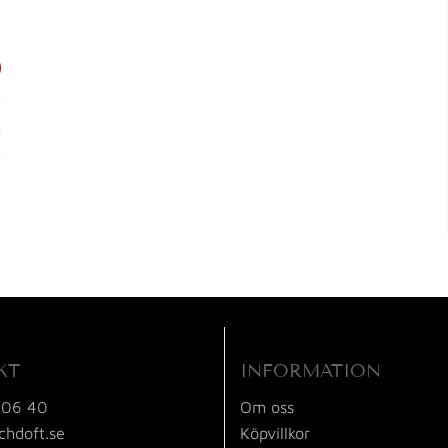
KT
INFORMATION
 06 40
Om oss
chdoft.se
Köpvillkor