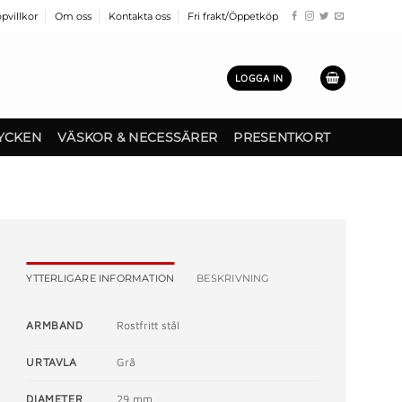
pvillkor
Om oss
Kontakta oss
Fri frakt/Öppetköp
LOGGA IN
YCKEN
VÄSKOR & NECESSÄRER
PRESENTKORT
YTTERLIGARE INFORMATION
BESKRIVNING
ARMBAND
Rostfritt stål
URTAVLA
Grå
DIAMETER
29 mm