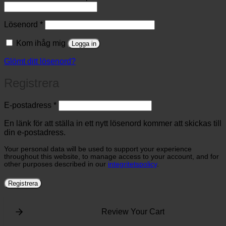
Obligatoriskt
Lösenord
*
Kom ihåg mig
Logga in
Glömt ditt lösenord?
Registrera
Obligatoriskt
E-postadress
*
En länk för att ställa in ett nytt lösenord kommer att skickas till
din e-postadress.
Your personal data will be used to support your experience
throughout this website, to manage access to your account, and for
other purposes described in our
integritetspolicy
.
Registrera
Review Your Cart