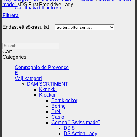
made"
/
DS First Precidrive Lady
Gå tillbaka till butiken
Filtrera
Endast ett sökresultat
Search
Cart
Categories
Compagnie de Provence
E
Välj kategori
DAM SORTIMENT
Kknekki
Klockor
Barnklockor
Bering
Breil
Casio
Certina " Swiss made"
DS 8
DS Action Lady