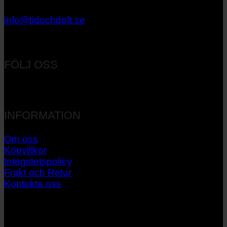
033 – 27 06 40
info@tidochdoft.se
Orgnr: 556537-7545
FÖLJ OSS
INFORMATION
Om oss
Köpvillkor
Integritetspolicy
Frakt och Retur
Kontakta oss