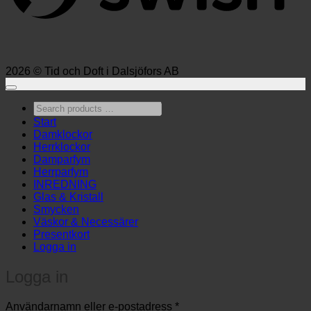
2026 © Tid och Doft i Dalsjöfors AB
Search
products
Start
…
Damklockor
Herrklockor
Damparfym
Herrparfym
INREDNING
Glas & Kristall
Smycken
Väskor & Necessärer
Presentkort
Logga in
Logga in
Obligatoriskt
Användarnamn eller e-postadress
*