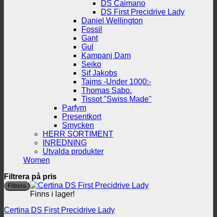
DS Caimano
DS First Precidrive Lady
Daniel Wellington
Fossil
Gant
Gul
Kampanj Dam
Seiko
Sif Jakobs
Tajms -Under 1000:-
Thomas Sabo.
Tissot "Swiss Made"
Parfym
Presentkort
Smycken
HERR SORTIMENT
INREDNING
Utvalda produkter
Women
Filtrera på pris
M
M
Filtrera
p
p
Finns i lager!
Certina DS First Precidrive Lady