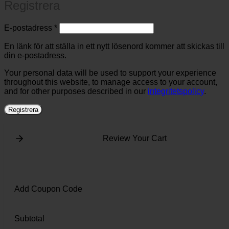
Registrera
Obligatoriskt
E-postadress
*
En länk för att ställa in ett nytt lösenord kommer att skickas till
din e-postadress.
Your personal data will be used to support your experience
throughout this website, to manage access to your account,
and for other purposes described in our
integritetspolicy
.
Registrera
Review Your Cart
Add Coupon Code
Subtotal