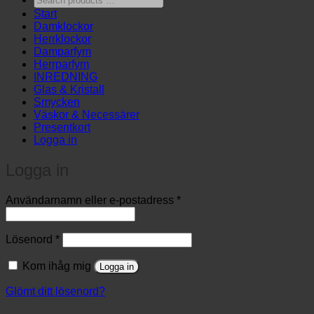
products
Start
…
Damklockor
Herrklockor
Damparfym
Herrparfym
INREDNING
Glas & Kristall
Smycken
Väskor & Necessärer
Presentkort
Logga in
Logga in
Obligatoriskt
Användarnamn eller e-postadress
*
Obligatoriskt
Lösenord
*
Kom ihåg mig
Logga in
Glömt ditt lösenord?