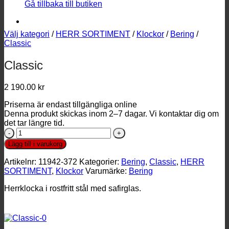
Gå tillbaka till butiken
Välj kategori
/
HERR SORTIMENT
/
Klockor
/
Bering
/
Classic
Classic
2 190.00
kr
Priserna är endast tillgängliga online
Denna produkt skickas inom 2–7 dagar. Vi kontaktar dig om
det tar längre tid.
Classic
mängd
Lägg till i varukorg
Artikelnr:
11942-372
Kategorier:
Bering
,
Classic
,
HERR
SORTIMENT
,
Klockor
Varumärke:
Bering
Herrklocka i rostfritt stål med safirglas.