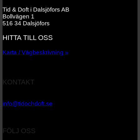
Tid & Doft i Dalsjöfors AB
Bollvägen 1
516 34 Dalsjöfors
HITTA TILL OSS
Karta / Vägbeskrivning »
KONTAKT
033 – 27 06 40
info@tidochdoft.se
Orgnr: 556537-7545
FÖLJ OSS