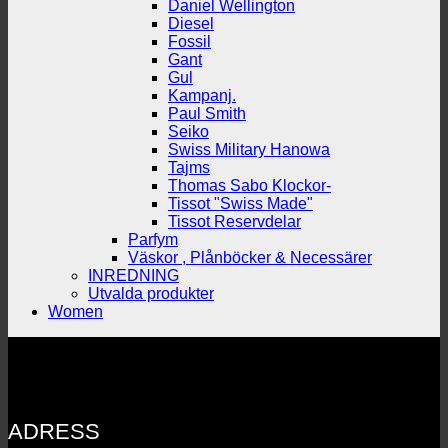
Daniel Wellington
Diesel
Fossil
Gant
Gul
Kampanj.
Paul Smith
Seiko
Swiss Military Hanowa
Tajms
Thomas Sabo Klockor-
Tissot "Swiss Made"
Tissot Reservdelar
Parfym
Väskor , Plånböcker & Necessärer
INREDNING
Utvalda produkter
Women
ADRESS