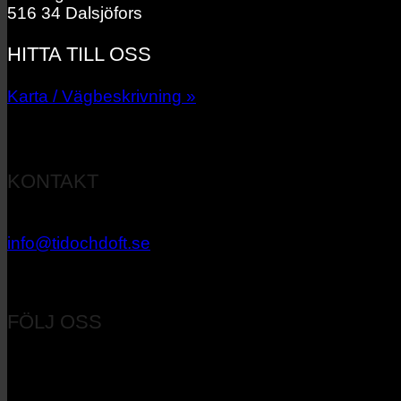
516 34 Dalsjöfors
HITTA TILL OSS
Karta / Vägbeskrivning »
KONTAKT
033 – 27 06 40
info@tidochdoft.se
Orgnr: 556537-7545
FÖLJ OSS