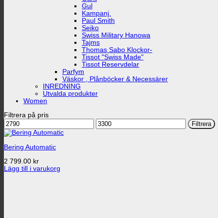
Gul
Kampanj.
Paul Smith
Seiko
Swiss Military Hanowa
Tajms
Thomas Sabo Klockor-
Tissot "Swiss Made"
Tissot Reservdelar
Parfym
Väskor , Plånböcker & Necessärer
INREDNING
Utvalda produkter
Women
Filtrera på pris
Min
Max
Filtrera
pris
pris
Bering Automatic
2 799.00
kr
Lägg till i varukorg