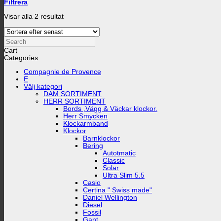
Filtrera
Sortera
Visar alla 2 resultat
efter
senaste
Search
Cart
Categories
Compagnie de Provence
E
Välj kategori
DAM SORTIMENT
HERR SORTIMENT
Bords ,Vägg & Väckar klockor.
Herr Smycken
Klockarmband
Klockor
Barnklockor
Bering
Autotmatic
Classic
Solar
Ultra Slim 5.5
Casio
Certina " Swiss made"
Daniel Wellington
Diesel
Fossil
Gant