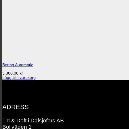
Bering Automatic
3 300.00
kr
Lägg till i varukorg
ADRESS
Tid & Doft i Dalsjöfors AB
Bollvägen 1