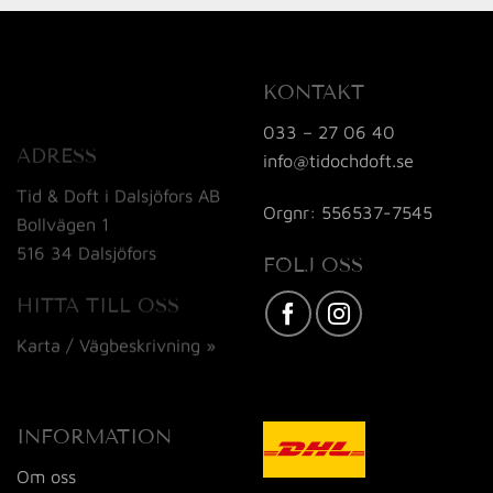
KONTAKT
033 – 27 06 40
ADRESS
info@tidochdoft.se
Tid & Doft i Dalsjöfors AB
Orgnr: 556537-7545
Bollvägen 1
516 34 Dalsjöfors
FÖLJ OSS
HITTA TILL OSS
Karta / Vägbeskrivning »
INFORMATION
Om oss