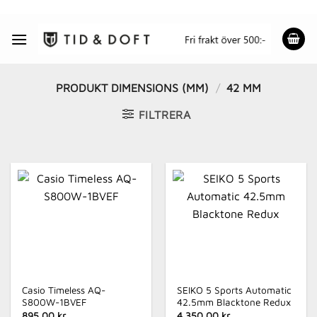
Skip
to
content
PRODUKT DIMENSIONS (MM)
/
42 MM
FILTRERA
Casio Timeless AQ-
SEIKO 5 Sports Automatic
S800W-1BVEF
42.5mm Blacktone Redux
895.00 kr
4 350.00 kr