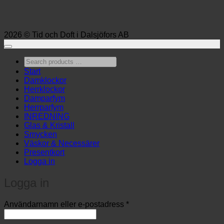
2026 © Tid och Doft i Dalsjöfors AB
Search
products
Start
…
Damklockor
Herrklockor
Damparfym
Herrparfym
INREDNING
Glas & Kristall
Smycken
Väskor & Necessärer
Presentkort
Logga in
Logga in
Obligatoriskt
Användarnamn eller e-postadress
*