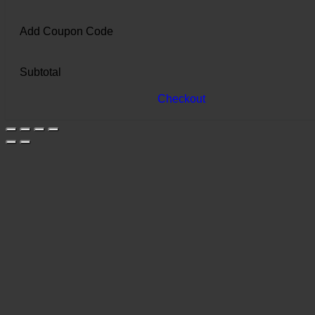
Add Coupon Code
Subtotal
Checkout