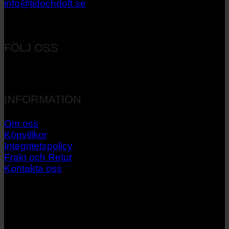
info@tidochdoft.se
Orgnr: 556537-7545
FÖLJ OSS
INFORMATION
Om oss
Köpvillkor
Integritetspolicy
Frakt och Retur
Kontakta oss