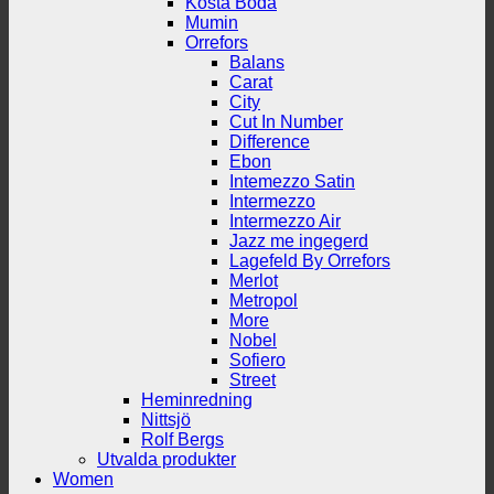
Kosta Boda
Mumin
Orrefors
Balans
Carat
City
Cut In Number
Difference
Ebon
Intemezzo Satin
Intermezzo
Intermezzo Air
Jazz me ingegerd
Lagefeld By Orrefors
Merlot
Metropol
More
Nobel
Sofiero
Street
Heminredning
Nittsjö
Rolf Bergs
Utvalda produkter
Women