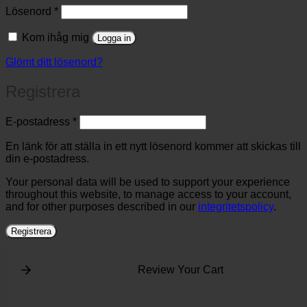
Obligatoriskt
Lösenord
*
Kom ihåg mig
Logga in
Glömt ditt lösenord?
Registrera
Obligatoriskt
E-postadress
*
En länk för att ställa in ett nytt lösenord kommer att skickas till
din e-postadress.
Your personal data will be used to support your experience
throughout this website, to manage access to your account,
and for other purposes described in our
integritetspolicy
.
Registrera
Review Your Cart