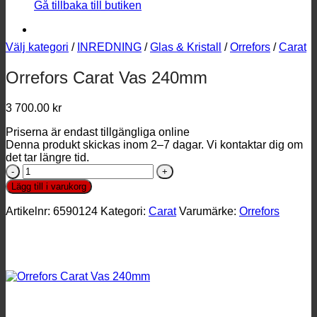
Gå tillbaka till butiken
Välj kategori
/
INREDNING
/
Glas & Kristall
/
Orrefors
/
Carat
Orrefors Carat Vas 240mm
3 700.00
kr
Priserna är endast tillgängliga online
Denna produkt skickas inom 2–7 dagar. Vi kontaktar dig om
det tar längre tid.
Orrefors
Carat
Lägg till i varukorg
Vas
240mm
Artikelnr:
6590124
Kategori:
Carat
Varumärke:
Orrefors
mängd