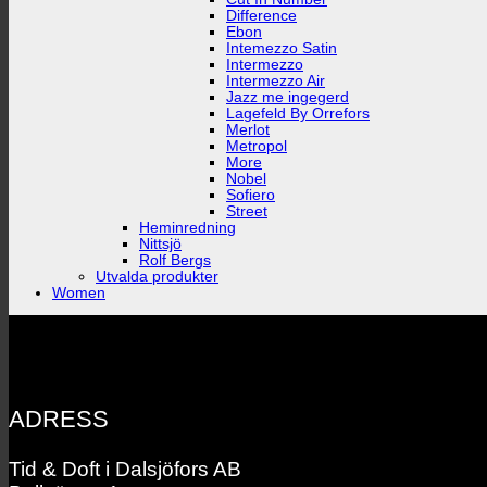
Difference
Ebon
Intemezzo Satin
Intermezzo
Intermezzo Air
Jazz me ingegerd
Lagefeld By Orrefors
Merlot
Metropol
More
Nobel
Sofiero
Street
Heminredning
Nittsjö
Rolf Bergs
Utvalda produkter
Women
ADRESS
Tid & Doft i Dalsjöfors AB