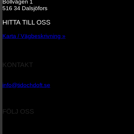
Bollvägen 1
516 34 Dalsjöfors
HITTA TILL OSS
Karta / Vägbeskrivning »
KONTAKT
033 – 27 06 40
info@tidochdoft.se
Orgnr: 556537-7545
FÖLJ OSS