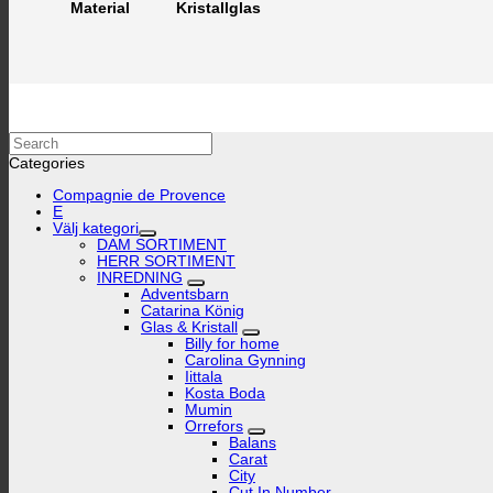
Kristallglas
Material
Search
Categories
Compagnie de Provence
E
Välj kategori
DAM SORTIMENT
HERR SORTIMENT
INREDNING
Adventsbarn
Catarina König
Glas & Kristall
Billy for home
Carolina Gynning
Iittala
Kosta Boda
Mumin
Orrefors
Balans
Carat
City
Cut In Number