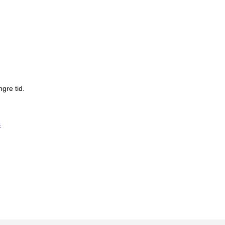
gre tid.
s