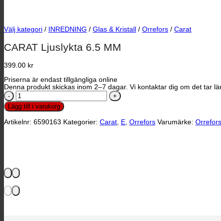
Välj kategori
/
INREDNING
/
Glas & Kristall
/
Orrefors
/
Carat
CARAT Ljuslykta 6.5 MM
399.00 kr
Priserna är endast tillgängliga online
Denna produkt skickas inom 2–7 dagar. Vi kontaktar dig om det tar län
CARAT
Ljuslykta
Lägg till i varukorg
6.5
MM
Artikelnr:
6590163
Kategorier:
Carat
,
E
,
Orrefors
Varumärke:
Orrefor
mängd