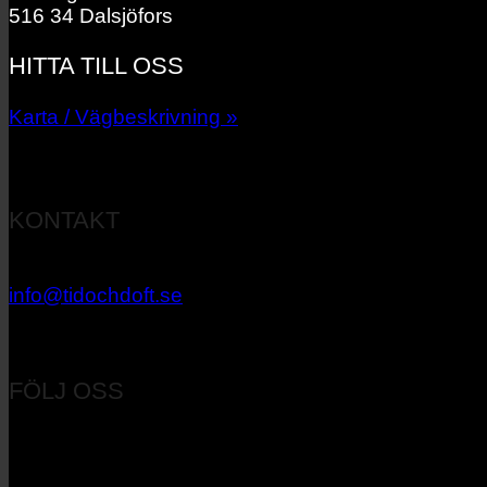
516 34 Dalsjöfors
HITTA TILL OSS
Karta / Vägbeskrivning »
KONTAKT
033 – 27 06 40
info@tidochdoft.se
Orgnr: 556537-7545
FÖLJ OSS