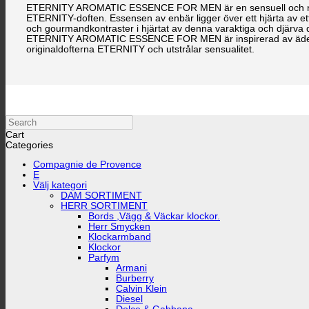
ETERNITY AROMATIC ESSENCE FOR MEN är en sensuell och ny afrodi
ETERNITY-doften. Essensen av enbär ligger över ett hjärta av e
och gourmandkontraster i hjärtat av denna varaktiga och djärva do
ETERNITY AROMATIC ESSENCE FOR MEN är inspirerad av ädelsten
originaldofterna ETERNITY och utstrålar sensualitet.
Search
Cart
Categories
Compagnie de Provence
E
Välj kategori
DAM SORTIMENT
HERR SORTIMENT
Bords ,Vägg & Väckar klockor.
Herr Smycken
Klockarmband
Klockor
Parfym
Armani
Burberry
Calvin Klein
Diesel