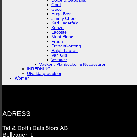
Dolce & Gabbana
Gant
Gucci
Hugo Boss
Jimmy Choo
Karl Lagerfeld
Kenzo
Lacoste
Mont Blanc
Prada
Presentkartong
Ralph Lauren
Van Gils
Versace
Väskor , Plånböcker & Necessärer
INREDNING
Utvalda produkter
Women
ADRESS
Tid & Doft i Dalsjöfors AB
Bollvägen 1