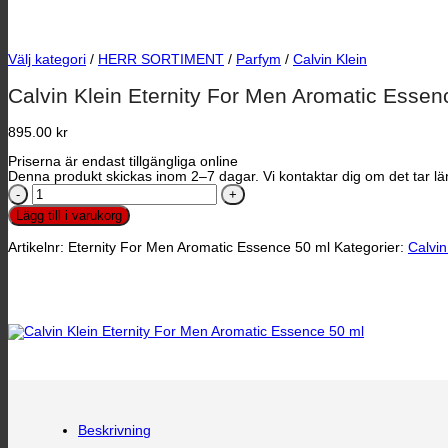
Välj kategori
/
HERR SORTIMENT
/
Parfym
/
Calvin Klein
Calvin Klein Eternity For Men Aromatic Essen
895.00
kr
Priserna är endast tillgängliga online
Denna produkt skickas inom 2–7 dagar. Vi kontaktar dig om det tar län
Calvin
Klein
Lägg till i varukorg
Eternity
For
Artikelnr:
Eternity For Men Aromatic Essence 50 ml
Kategorier:
Calvin
Men
Aromatic
Essence
50
ml
mängd
Beskrivning