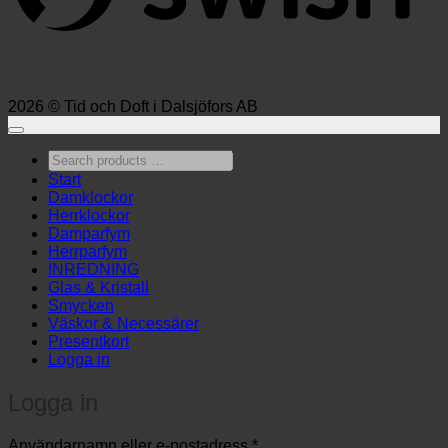
2026 © Tid och Doft i Dalsjöfors AB
Search
products
Start
…
Damklockor
Herrklockor
Damparfym
Herrparfym
INREDNING
Glas & Kristall
Smycken
Väskor & Necessärer
Presentkort
Logga in
Logga in
Obligatoriskt
Användarnamn eller e-postadress
*