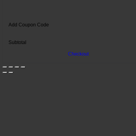
Add Coupon Code
Subtotal
Checkout