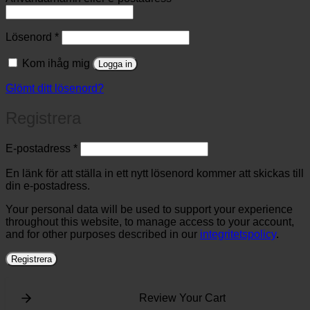
Obligatoriskt
Lösenord
*
Kom ihåg mig
Logga in
Glömt ditt lösenord?
Registrera
Obligatoriskt
E-postadress
*
En länk för att ställa in ett nytt lösenord kommer att skickas till
din e-postadress.
Your personal data will be used to support your experience
throughout this website, to manage access to your account,
and for other purposes described in our
integritetspolicy
.
Registrera
Review Your Cart