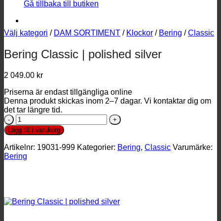
Gå tillbaka till butiken
Välj kategori
/
DAM SORTIMENT
/
Klockor
/
Bering
/
Classic
Bering Classic | polished silver
2 049.00
kr
Priserna är endast tillgängliga online
Denna produkt skickas inom 2–7 dagar. Vi kontaktar dig om
det tar längre tid.
Bering
Classic
Lägg till i varukorg
|
polished
Artikelnr:
19031-999
Kategorier:
Bering
,
Classic
Varumärke:
silver
Bering
mängd