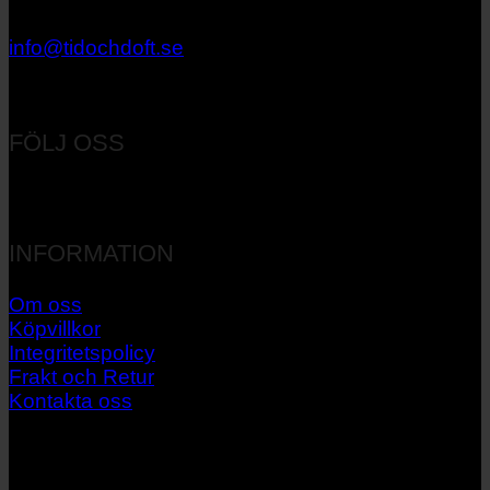
033 – 27 06 40
info@tidochdoft.se
Orgnr: 556537-7545
FÖLJ OSS
INFORMATION
Om oss
Köpvillkor
Integritetspolicy
Frakt och Retur
Kontakta oss