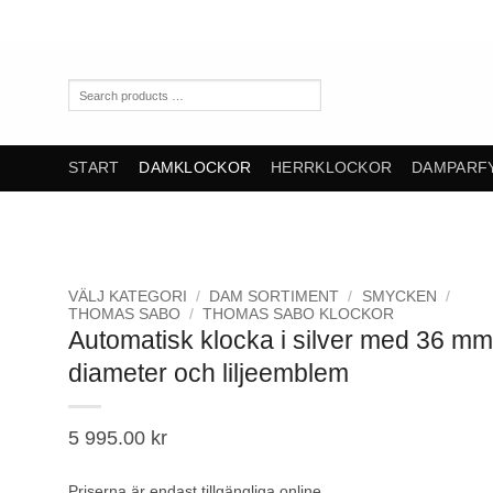
Skip
to
content
Search
products
…
START
DAMKLOCKOR
HERRKLOCKOR
DAMPARF
VÄLJ KATEGORI
/
DAM SORTIMENT
/
SMYCKEN
/
THOMAS SABO
/
THOMAS SABO KLOCKOR
Automatisk klocka i silver med 36 mm
diameter och liljeemblem
5 995.00
kr
Priserna är endast tillgängliga online