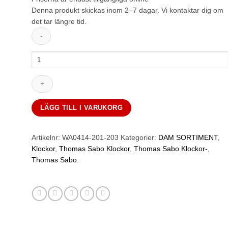
Denna produkt skickas inom 2–7 dagar. Vi kontaktar dig om
det tar längre tid.
Automatisk
klocka
i
silver
med
36
LÄGG TILL I VARUKORG
mm
diameter
och
Artikelnr:
WA0414-201-203
Kategorier:
DAM SORTIMENT
,
liljeemblem
Klockor
,
Thomas Sabo Klockor
,
Thomas Sabo Klockor-
,
mängd
Thomas Sabo.