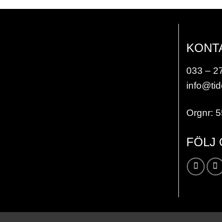
KONT
033 – 2
info@tid
Orgnr: 
FÖLJ
Karta / Vägbeskrivning »