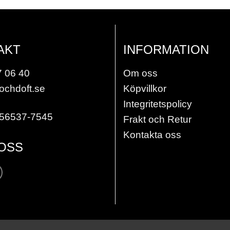
AKT
INFORMATION
7 06 40
Om oss
ochdoft.se
Köpvillkor
Integritetspolicy
556537-7545
Frakt och Retur
Kontakta oss
 OSS