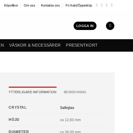
Köpvillkor
Om oss
Kontakta oss
Fri frakt/Öppetköp
LOGGA IN
EN
VÄSKOR & NECESSÄRER
PRESENTKORT
YTTERLIGARE INFORMATION
BESKRIVNING
CRYSTAL
Safirglas
HÖJD
ca 12,60 mm
DIAMETER
ca 36,00 mm