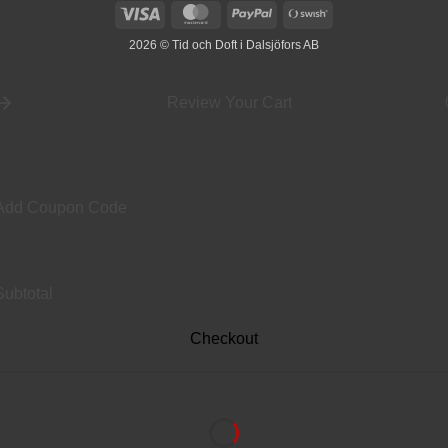
Visa
MasterCard
PayPal
Swish
(SE)
2026 © Tid och Doft i Dalsjöfors AB
Review Your Cart
Add Coupon Code
Subtotal
Checkout