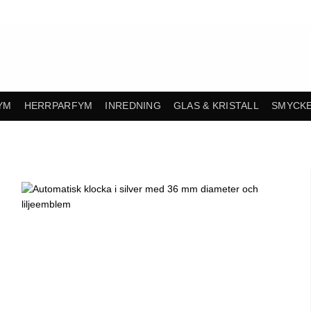
YM
HERRPARFYM
INREDNING
GLAS & KRISTALL
SMYCK