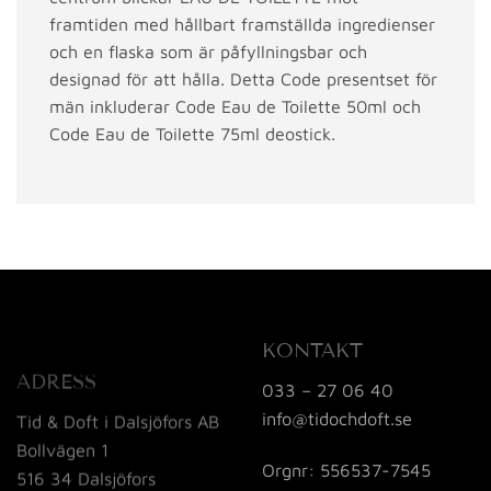
framtiden med hållbart framställda ingredienser
och en flaska som är påfyllningsbar och
designad för att hålla. Detta Code presentset för
män inkluderar Code Eau de Toilette 50ml och
Code Eau de Toilette 75ml deostick.
KONTAKT
ADRESS
033 – 27 06 40
info@tidochdoft.se
Tid & Doft i Dalsjöfors AB
Bollvägen 1
Orgnr: 556537-7545
516 34 Dalsjöfors