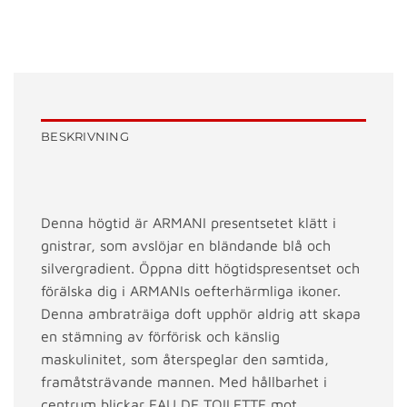
BESKRIVNING
Denna högtid är ARMANI presentsetet klätt i
gnistrar, som avslöjar en bländande blå och
silvergradient. Öppna ditt högtidspresentset och
förälska dig i ARMANIs oefterhärmliga ikoner.
Denna ambraträiga doft upphör aldrig att skapa
en stämning av förförisk och känslig
maskulinitet, som återspeglar den samtida,
framåtsträvande mannen. Med hållbarhet i
centrum blickar EAU DE TOILETTE mot