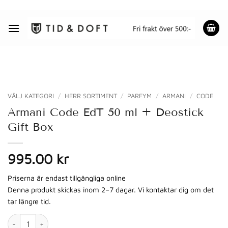
Skip
to
content
VÄLJ KATEGORI
/
HERR SORTIMENT
/
PARFYM
/
ARMANI
/
CODE
Armani Code EdT 50 ml + Deostick
Gift Box
995.00 kr
Priserna är endast tillgängliga online
Denna produkt skickas inom 2–7 dagar. Vi kontaktar dig om det
tar längre tid.
Armani Code EdT 50 ml + Deostick Gift Box mängd