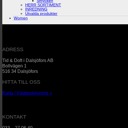
Smycken
HERR SORTIMENT
INREDNING
Utvalda produkter
Women
ADRESS
Tid & Doft i Dalsjöfors AB
Bollvägen 1
516 34 Dalsjöfors
HITTA TILL OSS
Karta / Vägbeskrivning »
KONTAKT
033 – 27 06 40