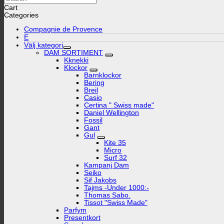
Cart
Categories
Compagnie de Provence
E
Välj kategori
DAM SORTIMENT
Kknekki
Klockor
Barnklockor
Bering
Breil
Casio
Certina " Swiss made"
Daniel Wellington
Fossil
Gant
Gul
Kite 35
Micro
Surf 32
Kampanj Dam
Seiko
Sif Jakobs
Tajms -Under 1000:-
Thomas Sabo.
Tissot "Swiss Made"
Parfym
Presentkort