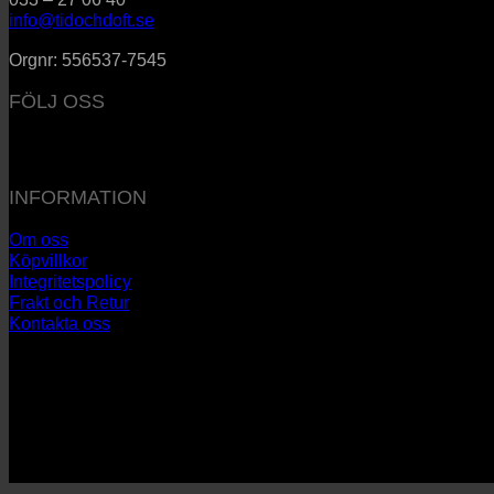
info@tidochdoft.se
Orgnr: 556537-7545
FÖLJ OSS
INFORMATION
Om oss
Köpvillkor
Integritetspolicy
Frakt och Retur
Kontakta oss