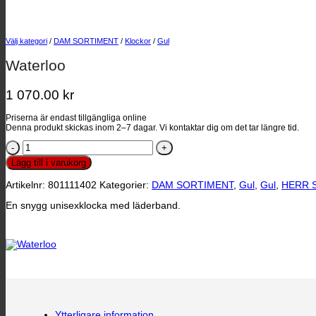
Välj kategori
/
DAM SORTIMENT
/
Klockor
/
Gul
Waterloo
1 070.00
kr
Priserna är endast tillgängliga online
Denna produkt skickas inom 2–7 dagar. Vi kontaktar dig om det tar längre tid.
Waterloo
mängd
Lägg till i varukorg
Artikelnr:
801111402
Kategorier:
DAM SORTIMENT
,
Gul
,
Gul
,
HERR 
En snygg unisexklocka med läderband.
Ytterligare information