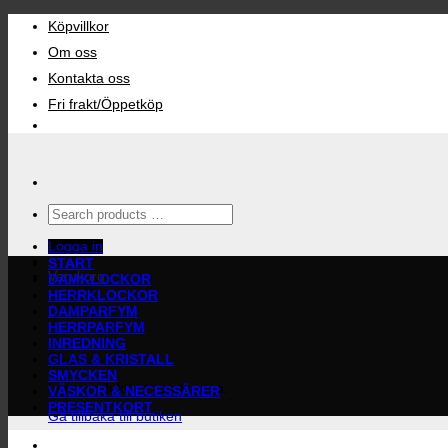
Skip
Köpvillkor
to
content
Om oss
Kontakta oss
Fri frakt/Öppetköp
Search
products
…
Logga in
START
Varukorg
DAMKLOCKOR
HERRKLOCKOR
DAMPARFYM
HERRPARFYM
INREDNING
GLAS & KRISTALL
SMYCKEN
Inga produkter i varukorgen.
VÄSKOR & NECESSÄRER
PRESENTKORT
Gå tillbaka till butiken