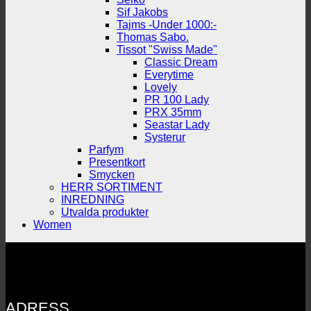
Sif Jakobs
Tajms -Under 1000:-
Thomas Sabo.
Tissot "Swiss Made"
Classic Dream
Everytime
Lovely
PR 100 Lady
PRX 35mm
Seastar Lady
Systerur
Parfym
Presentkort
Smycken
HERR SORTIMENT
INREDNING
Utvalda produkter
Women
ADRESS