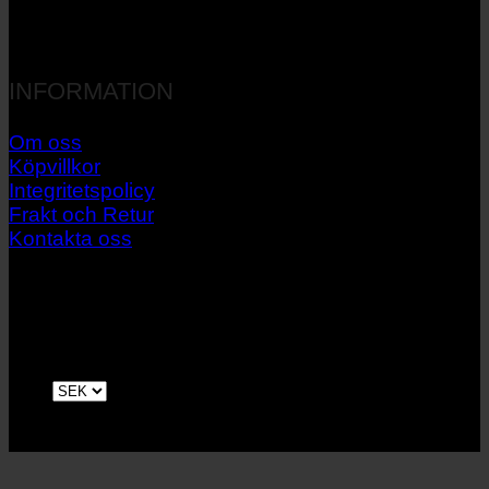
INFORMATION
Om oss
Köpvillkor
Integritetspolicy
Frakt och Retur
Kontakta oss
V