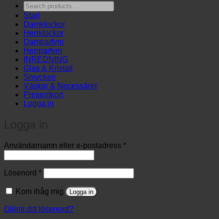
Search
products
Start
…
Damklockor
Herrklockor
Damparfym
Herrparfym
INREDNING
Glas & Kristall
Smycken
Väskor & Necessärer
Presentkort
Logga in
Logga in
Obligatoriskt
Användarnamn eller e-postadress
*
Obligatoriskt
Lösenord
*
Kom ihåg mig
Logga in
Glömt ditt lösenord?