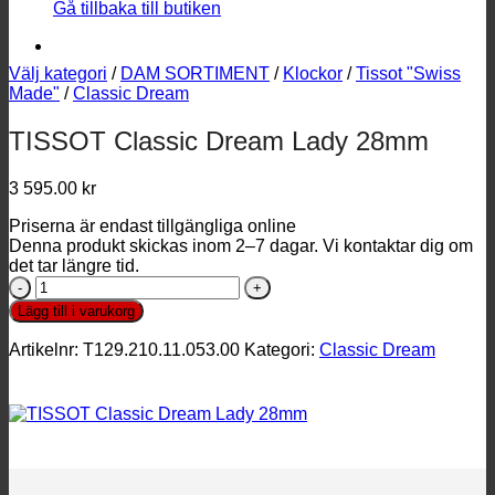
Gå tillbaka till butiken
Välj kategori
/
DAM SORTIMENT
/
Klockor
/
Tissot "Swiss
Made"
/
Classic Dream
TISSOT Classic Dream Lady 28mm
3 595.00
kr
Priserna är endast tillgängliga online
Denna produkt skickas inom 2–7 dagar. Vi kontaktar dig om
det tar längre tid.
TISSOT
Classic
Lägg till i varukorg
Dream
Lady
Artikelnr:
T129.210.11.053.00
Kategori:
Classic Dream
28mm
mängd