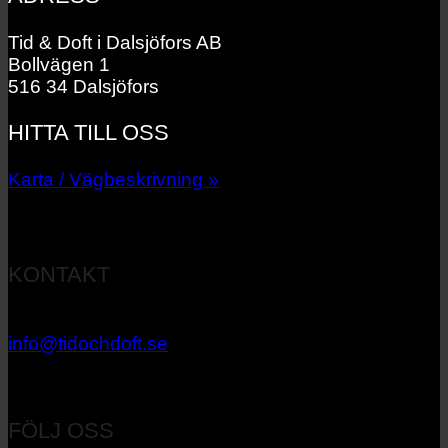
Tid & Doft i Dalsjöfors AB
Bollvägen 1
516 34 Dalsjöfors
HITTA TILL OSS
Karta / Vägbeskrivning »
KONTAKT
033 – 27 06 40
info@tidochdoft.se
Orgnr: 556537-7545
FÖLJ OSS