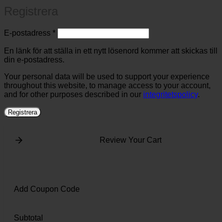
Registrera
Obligatoriskt
E-postadress
*
En länk för att ställa in ett nytt lösenord kommer att skickas till
din e-postadress.
Your personal data will be used to support your experience
throughout this website, to manage access to your account,
and for other purposes described in our
integritetspolicy
.
Registrera
Review Your Cart
Add Coupon Code
Subtotal