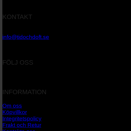
KONTAKT
033 – 27 06 40
info@tidochdoft.se
Orgnr: 556537-7545
FÖLJ OSS
INFORMATION
Om oss
Köpvillkor
Integritetspolicy
Frakt och Retur