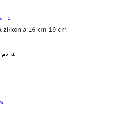
d T S
a zirkonia 16 cm-19 cm
gre tid.