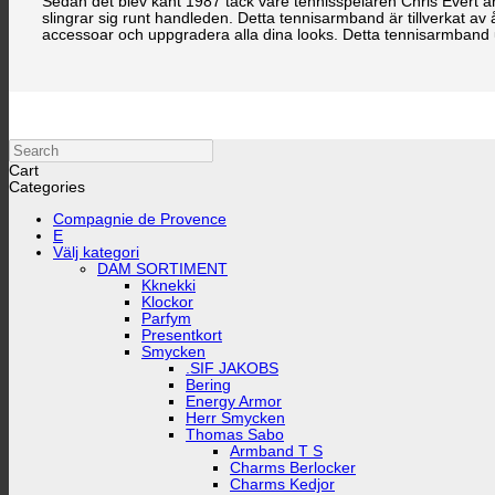
Sedan det blev känt 1987 tack vare tennisspelaren Chris Evert 
slingrar sig runt handleden. Detta tennisarmband är tillverkat av
accessoar och uppgradera alla dina looks. Detta tennisarmband ut
Search
Cart
Categories
Compagnie de Provence
E
Välj kategori
DAM SORTIMENT
Kknekki
Klockor
Parfym
Presentkort
Smycken
.SIF JAKOBS
Bering
Energy Armor
Herr Smycken
Thomas Sabo
Armband T S
Charms Berlocker
Charms Kedjor