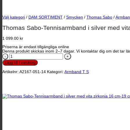
Välj kategori
/
DAM SORTIMENT
/
Smycken
/
Thomas Sabo
/
Armban
Thomas Sabo-Tennisarmband i silver med vit
1 099.00
kr
Priserna är endast tillgängliga online
Denna produkt skickas inom 2–7 dagar. Vi kontaktar dig om det tar län
Thomas
Sabo-
Lägg till i varukorg
Tennisarmband
i
Artikelnr:
A2167-051-14
Kategori:
Armband T S
silver
med
vita
zirkonia
16
cm-
19
cm
mängd