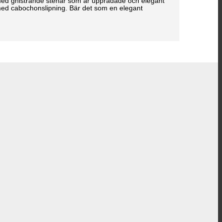
 med gnistrande stenar som är uppradade och elegant
r med cabochonslipning. Bär det som en elegant