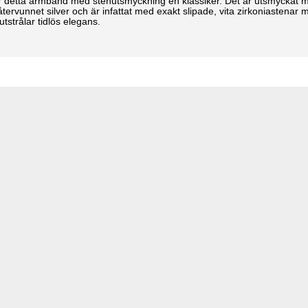
är detta armband med stenutsmyckning en klassiker. Det är utsmyckat
 återvunnet silver och är infattat med exakt slipade, vita zirkoniastena
strålar tidlös elegans.