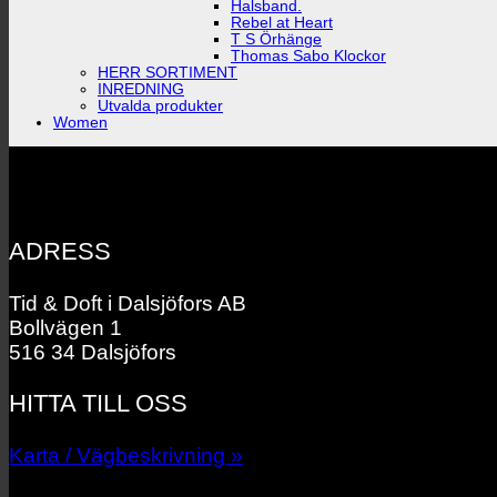
Halsband.
Rebel at Heart
T S Örhänge
Thomas Sabo Klockor
HERR SORTIMENT
INREDNING
Utvalda produkter
Women
ADRESS
Tid & Doft i Dalsjöfors AB
Bollvägen 1
516 34 Dalsjöfors
HITTA TILL OSS
Karta / Vägbeskrivning »