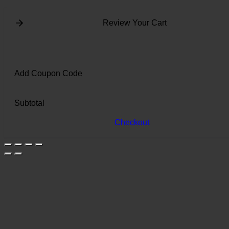
Review Your Cart
Add Coupon Code
Subtotal
Checkout