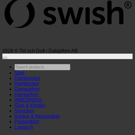
2026 © Tid och Doft i Dalsjöfors AB
Search
products
Start
…
Damklockor
Herrklockor
Damparfym
Herrparfym
INREDNING
Glas & Kristall
Smycken
Väskor & Necessärer
Presentkort
Logga in