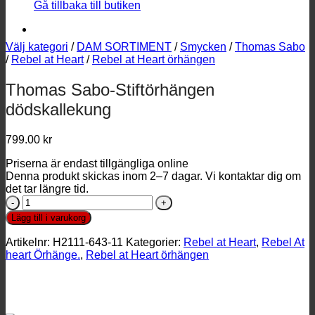
Gå tillbaka till butiken
Välj kategori
/
DAM SORTIMENT
/
Smycken
/
Thomas Sabo
/
Rebel at Heart
/
Rebel at Heart örhängen
Thomas Sabo-Stiftörhängen
dödskallekung
799.00
kr
Priserna är endast tillgängliga online
Denna produkt skickas inom 2–7 dagar. Vi kontaktar dig om
det tar längre tid.
Thomas
Sabo-
Lägg till i varukorg
Stiftörhängen
dödskallekung
Artikelnr:
H2111-643-11
Kategorier:
Rebel at Heart
,
Rebel At
mängd
heart Örhänge.
,
Rebel at Heart örhängen