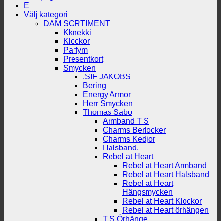
E
Välj kategori
DAM SORTIMENT
Kknekki
Klockor
Parfym
Presentkort
Smycken
.SIF JAKOBS
Bering
Energy Armor
Herr Smycken
Thomas Sabo
Armband T S
Charms Berlocker
Charms Kedjor
Halsband.
Rebel at Heart
Rebel at Heart Armband
Rebel at Heart Halsband
Rebel at Heart
Hängsmycken
Rebel at Heart Klockor
Rebel at Heart örhängen
T S Örhänge