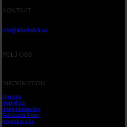
KONTAKT
033 – 27 06 40
info@tidochdoft.se
Orgnr: 556537-7545
FÖLJ OSS
INFORMATION
Om oss
Köpvillkor
Integritetspolicy
Frakt och Retur
Kontakta oss