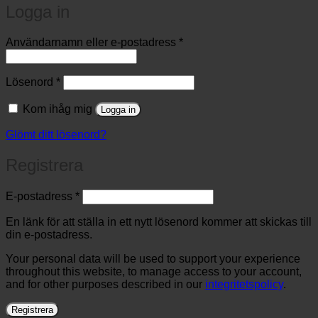
Logga in
Obligatoriskt
Användarnamn eller e-postadress
*
Obligatoriskt
Lösenord
*
Kom ihåg mig
Logga in
Glömt ditt lösenord?
Registrera
Obligatoriskt
E-postadress
*
En länk för att ställa in ett nytt lösenord kommer att skickas till
din e-postadress.
Your personal data will be used to support your experience
throughout this website, to manage access to your account,
and for other purposes described in our
integritetspolicy
.
Registrera