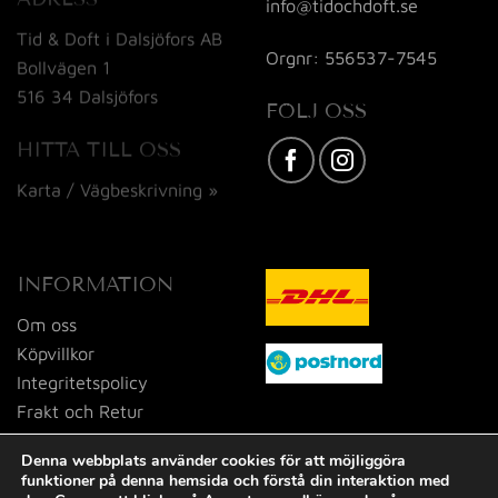
info@tidochdoft.se
Tid & Doft i Dalsjöfors AB
Orgnr: 556537-7545
Bollvägen 1
516 34 Dalsjöfors
FÖLJ OSS
HITTA TILL OSS
Karta / Vägbeskrivning »
INFORMATION
Om oss
Köpvillkor
Integritetspolicy
Frakt och Retur
Kontakta oss
Denna webbplats använder cookies för att möjliggöra
funktioner på denna hemsida och förstå din interaktion med