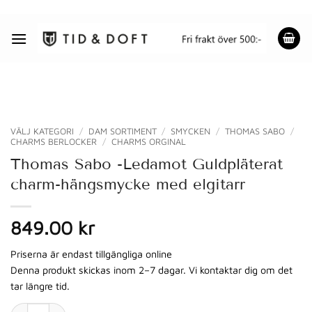
Skip
to
content
VÄLJ KATEGORI
/
DAM SORTIMENT
/
SMYCKEN
/
THOMAS SABO
/
CHARMS BERLOCKER
/
CHARMS ORGINAL
Thomas Sabo -Ledamot Guldpläterat
charm-hängsmycke med elgitarr
849.00 kr
Priserna är endast tillgängliga online
Denna produkt skickas inom 2–7 dagar. Vi kontaktar dig om det
tar längre tid.
Thomas Sabo -Ledamot Guldpläterat charm-hängsmycke med elgi