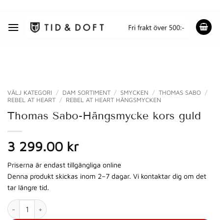
Skip
to
content
VÄLJ KATEGORI
/
DAM SORTIMENT
/
SMYCKEN
/
THOMAS SABO
/
REBEL AT HEART
/
REBEL AT HEART HÄNGSMYCKEN
Thomas Sabo-Hängsmycke kors guld
3 299.00 kr
Priserna är endast tillgängliga online
Denna produkt skickas inom 2–7 dagar. Vi kontaktar dig om det
tar längre tid.
Thomas Sabo-Hängsmycke kors guld mängd