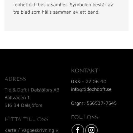
renhet och beslutsamhet. Symbolen består av
tre blad som hålls samman av ett band.
KONTAKT
ADRESS
033 – 27 06 40
info@tidochdoft.se
Tid & Doft i Dalsjöfors AB
Bollvägen 1
Orgnr: 556537-7545
516 34 Dalsjöfors
FÖLJ OSS
HITTA TILL OSS
Karta / Vägbeskrivning »