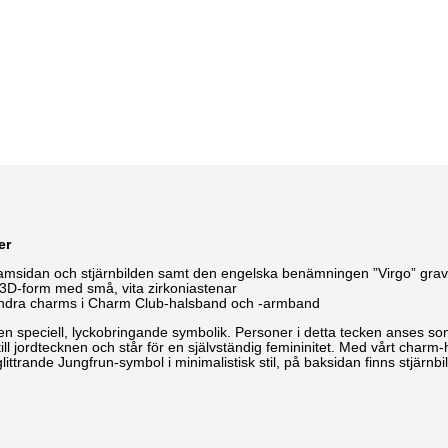
er
amsidan och stjärnbilden samt den engelska benämningen ”Virgo” gra
rad 3D-form med små, vita zirkoniastenar
andra charms i Charm Club-halsband och -armband
 speciell, lyckobringande symbolik. Personer i detta tecken anses som 
l jordtecknen och står för en självständig femininitet. Med vårt charm-
littrande Jungfrun-symbol i minimalistisk stil, på baksidan finns stjärn