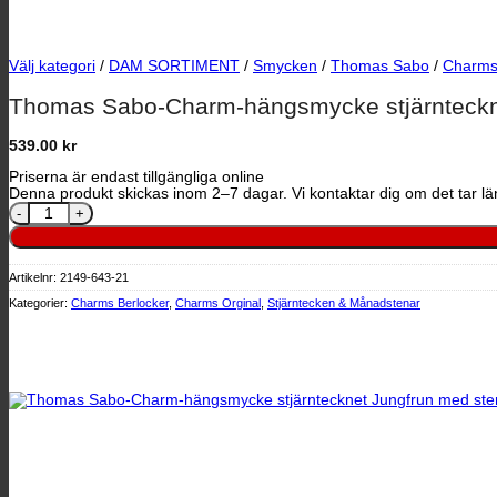
Välj kategori
/
DAM SORTIMENT
/
Smycken
/
Thomas Sabo
/
Charms
Thomas Sabo-Charm-hängsmycke stjärntecknet
539.00
kr
Priserna är endast tillgängliga online
Denna produkt skickas inom 2–7 dagar. Vi kontaktar dig om det tar län
Thomas Sabo-Charm-hängsmycke stjärntecknet Jungfrun med stenar,
Artikelnr:
2149-643-21
Kategorier:
Charms Berlocker
,
Charms Orginal
,
Stjärntecken & Månadstenar