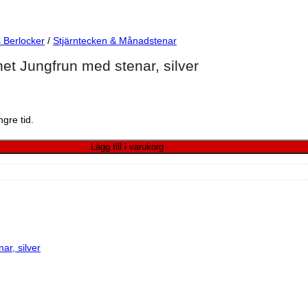
 Berlocker
/
Stjärntecken & Månadstenar
 Jungfrun med stenar, silver
gre tid.
 silver mängd
Lägg till i varukorg