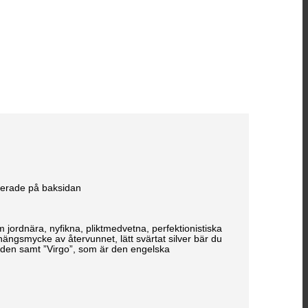
verade på baksidan
jordnära, nyfikna, pliktmedvetna, perfektionistiska
hängsmycke av återvunnet, lätt svärtat silver bär du
bilden samt ”Virgo”, som är den engelska