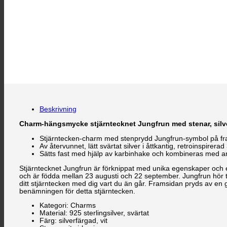
Beskrivning
Charm-hängsmycke stjärntecknet Jungfrun med stenar, silv
Stjärntecken-charm med stenprydd Jungfrun-symbol på fr
Av återvunnet, lätt svärtat silver i åttkantig, retroinspire
Sätts fast med hjälp av karbinhake och kombineras med 
Stjärntecknet Jungfrun är förknippat med unika egenskaper och en
och är födda mellan 23 augusti och 22 september. Jungfrun hör til
ditt stjärntecken med dig vart du än går. Framsidan pryds av en g
benämningen för detta stjärntecken.
Kategori: Charms
Material: 925 sterlingsilver, svärtat
Färg: silverfärgad, vit