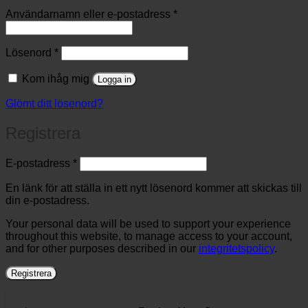
Obligatoriskt
Användarnamn eller e-postadress
*
Obligatoriskt
Lösenord
*
Kom ihåg mig
Logga in
Glömt ditt lösenord?
Registrera
Obligatoriskt
E-postadress
*
En länk för att ställa in ett nytt lösenord kommer att skickas till
din e-postadress.
Your personal data will be used to support your experience
throughout this website, to manage access to your account,
and for other purposes described in our
integritetspolicy
.
Registrera