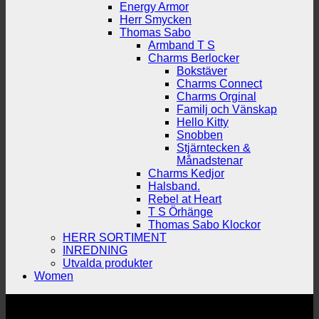
Energy Armor
Herr Smycken
Thomas Sabo
Armband T S
Charms Berlocker
Bokstäver
Charms Connect
Charms Orginal
Familj och Vänskap
Hello Kitty
Snobben
Stjärntecken &
Månadstenar
Charms Kedjor
Halsband.
Rebel at Heart
T S Örhänge
Thomas Sabo Klockor
HERR SORTIMENT
INREDNING
Utvalda produkter
Women