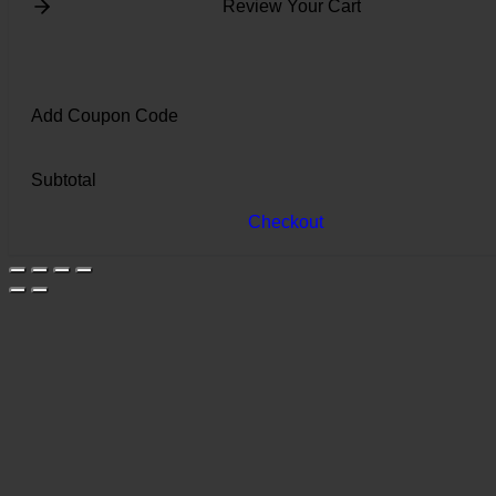
Review Your Cart
Add Coupon Code
Subtotal
Checkout