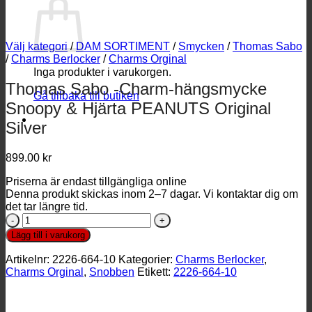
Välj kategori
/
DAM SORTIMENT
/
Smycken
/
Thomas Sabo
/
Charms Berlocker
/
Charms Orginal
Inga produkter i varukorgen.
Thomas Sabo -Charm-hängsmycke
Gå tillbaka till butiken
Snoopy & Hjärta PEANUTS Original
Silver
899.00
kr
Priserna är endast tillgängliga online
Denna produkt skickas inom 2–7 dagar. Vi kontaktar dig om
det tar längre tid.
Thomas
Sabo
Lägg till i varukorg
-
Charm-
Artikelnr:
2226-664-10
Kategorier:
Charms Berlocker
,
hängsmycke
Charms Orginal
,
Snobben
Etikett:
2226-664-10
Snoopy
&
Hjärta