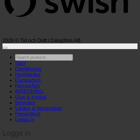
2026 © Tid och Doft i Dalsjöfors AB
Search
products
Start
…
Damklockor
Herrklockor
Damparfym
Herrparfym
INREDNING
Glas & Kristall
Smycken
Väskor & Necessärer
Presentkort
Logga in
Logga in