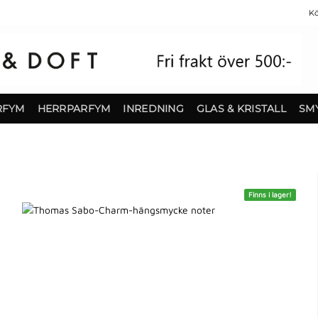
Kö
RFYM
HERRPARFYM
INREDNING
GLAS & KRISTALL
SM
Finns i lager!