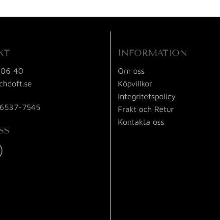
KT
INFORMATION
 06 40
Om oss
chdoft.se
Köpvillkor
Integritetspolicy
56537-7545
Frakt och Retur
Kontakta oss
SS