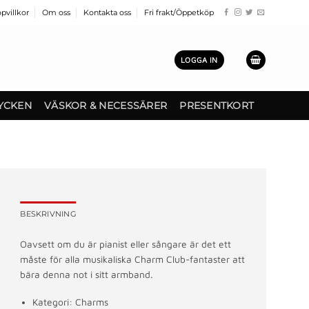
pvillkor
Om oss
Kontakta oss
Fri frakt/Öppetköp
LOGGA IN
YCKEN
VÄSKOR & NECESSÄRER
PRESENTKORT
BESKRIVNING
Oavsett om du är pianist eller sångare är det ett
måste för alla musikaliska Charm Club-fantaster att
bära denna not i sitt armband.
Kategori: Charms