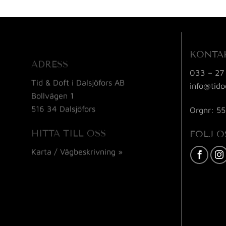
KONTA
ADRESS
033 – 27
Tid & Doft i Dalsjöfors AB
info@tido
Bollvägen 1
516 34 Dalsjöfors
Orgnr: 5
HITTA TILL OSS
FÖLJ O
Karta / Vägbeskrivning »