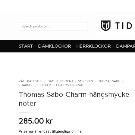
Skip
to
content
Search
products
…
START
DAMKLOCKOR
HERRKLOCKOR
DAMPA
VÄLJ KATEGORI
/
DAM SORTIMENT
/
SMYCKEN
/
THOMAS SABO
/
CHARMS BERLOCKER
/
CHARMS ORGINAL
Thomas Sabo-Charm-hängsmycke
noter
285.00 kr
Priserna är endast tillgängliga online