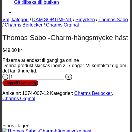
Gå tillbaka till butiken
Välj kategori
/
DAM SORTIMENT
/
Smycken
/
Thomas Sabo
/
Charms Berlocker
/
Charms Orginal
Thomas Sabo -Charm-hängsmycke häst
649.00
kr
Priserna är endast tillgängliga online
Denna produkt skickas inom 2–7 dagar. Vi kontaktar dig om
det tar längre tid.
Thomas
Sabo
Lägg till i varukorg
-
Charm-
Artikelnr:
1074-007-12
Kategorier:
Charms Berlocker
,
hängsmycke
Charms Orginal
häst
mängd
Finns i lager!