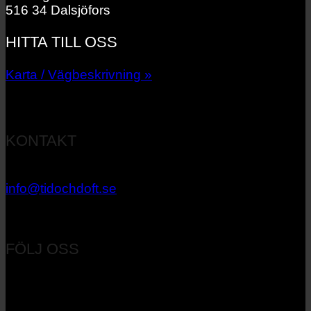
516 34 Dalsjöfors
HITTA TILL OSS
Karta / Vägbeskrivning »
KONTAKT
033 – 27 06 40
info@tidochdoft.se
Orgnr: 556537-7545
FÖLJ OSS