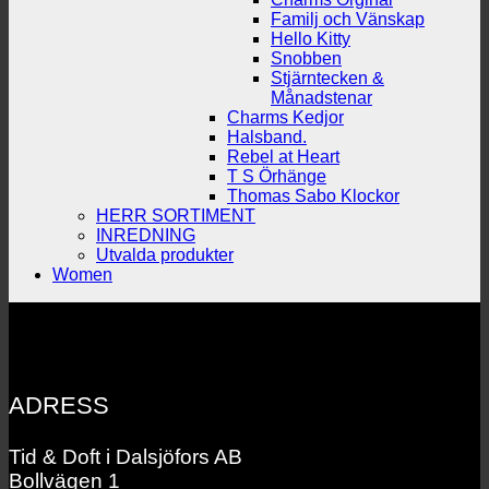
Familj och Vänskap
Hello Kitty
Snobben
Stjärntecken &
Månadstenar
Charms Kedjor
Halsband.
Rebel at Heart
T S Örhänge
Thomas Sabo Klockor
HERR SORTIMENT
INREDNING
Utvalda produkter
Women
ADRESS
Tid & Doft i Dalsjöfors AB
Bollvägen 1