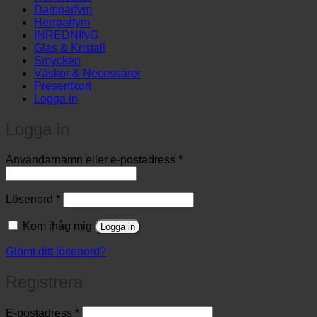
Damparfym
Herrparfym
INREDNING
Glas & Kristall
Smycken
Väskor & Necessärer
Presentkort
Logga in
Logga in
Obligatoriskt
Användarnamn eller e-postadress
*
Obligatoriskt
Lösenord
*
Kom ihåg mig
Logga in
Glömt ditt lösenord?
Registrera
Obligatoriskt
E-postadress
*