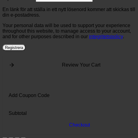
En länk för att ställa in ett nytt lösenord kommer att skickas till
din e-postadress.
Your personal data will be used to support your experience
throughout this website, to manage access to your account,
and for other purposes described in our
integritetspolicy
.
Registrera
Review Your Cart
Add Coupon Code
Subtotal
Checkout