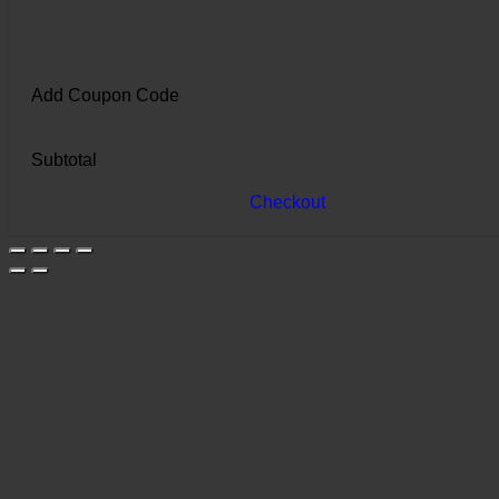
Add Coupon Code
Subtotal
Checkout