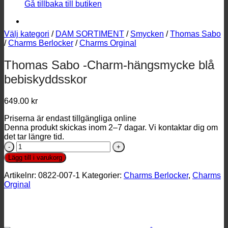
Gå tillbaka till butiken
Välj kategori
/
DAM SORTIMENT
/
Smycken
/
Thomas Sabo
/
Charms Berlocker
/
Charms Orginal
Thomas Sabo -Charm-hängsmycke blå
bebiskyddsskor
649.00
kr
Priserna är endast tillgängliga online
Denna produkt skickas inom 2–7 dagar. Vi kontaktar dig om
det tar längre tid.
Thomas
Sabo
Lägg till i varukorg
-
Charm-
Artikelnr:
0822-007-1
Kategorier:
Charms Berlocker
,
Charms
hängsmycke
Orginal
blå
bebiskyddsskor
mängd