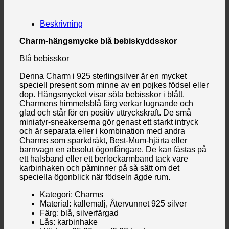
Beskrivning
Charm-hängsmycke blå bebiskyddsskor
Blå bebisskor
Denna Charm i 925 sterlingsilver är en mycket
speciell present som minne av en pojkes födsel eller
dop. Hängsmycket visar söta bebisskor i blått.
Charmens himmelsblå färg verkar lugnande och
glad och står för en positiv uttryckskraft. De små
miniatyr-sneakerserna gör genast ett starkt intryck
och är separata eller i kombination med andra
Charms som sparkdräkt, Best-Mum-hjärta eller
barnvagn en absolut ögonfångare. De kan fästas på
ett halsband eller ett berlockarmband tack vare
karbinhaken och påminner på så sätt om det
speciella ögonblick när födseln ägde rum.
Kategori: Charms
Material: kallemalj, Återvunnet 925 silver
Färg: blå, silverfärgad
Lås: karbinhake