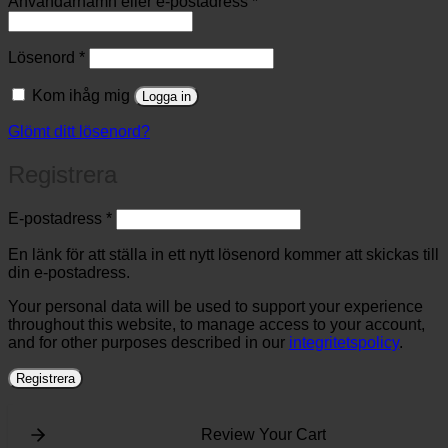
Obligatoriskt
Användarnamn eller e-postadress
*
Obligatoriskt
Lösenord
*
Kom ihåg mig
Logga in
Glömt ditt lösenord?
Registrera
Obligatoriskt
E-postadress
*
En länk för att ställa in ett nytt lösenord kommer att skickas till
din e-postadress.
Your personal data will be used to support your experience
throughout this website, to manage access to your account,
and for other purposes described in our
integritetspolicy
.
Registrera
Review Your Cart