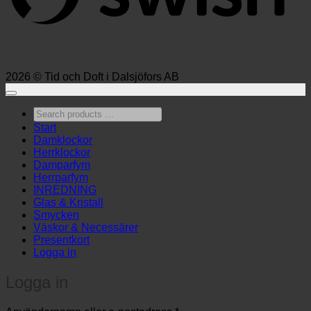
2026 © Tid och Doft i Dalsjöfors AB
Search
products
Start
…
Damklockor
Herrklockor
Damparfym
Herrparfym
INREDNING
Glas & Kristall
Smycken
Väskor & Necessärer
Presentkort
Logga in
Logga in