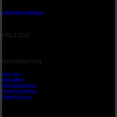
033 – 27 06 40
info@tidochdoft.se
Orgnr: 556537-7545
FÖLJ OSS
INFORMATION
Om oss
Köpvillkor
Integritetspolicy
Frakt och Retur
Kontakta oss