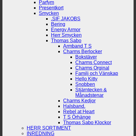
Parfym
Presentkort
Smycken
.SIF JAKOBS
Bering
Energy Armor
Herr Smycken
Thomas Sabo
Armband T S
Charms Berlocker
Bokstäver
Charms Connect
Charms Orginal
Familj och Vänskap
Hello Kitty
Snobben
Stjärntecken &
Månadstenar
Charms Kedjor
Halsband.
Rebel at Heart
T S Örhänge
Thomas Sabo Klockor
HERR SORTIMENT
INREDNING