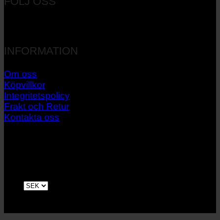
FÖLJ OSS
INFORMATION
Om oss
Köpvillkor
Integritetspolicy
Frakt och Retur
Kontakta oss
V