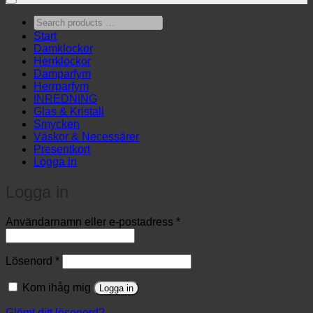
Search
products
Start
…
Damklockor
Herrklockor
Damparfym
Herrparfym
INREDNING
Glas & Kristall
Smycken
Väskor & Necessärer
Presentkort
Logga in
Logga in
Obligatoriskt
Användarnamn eller e-postadress
*
Obligatoriskt
Lösenord
*
Kom ihåg mig
Logga in
Glömt ditt lösenord?