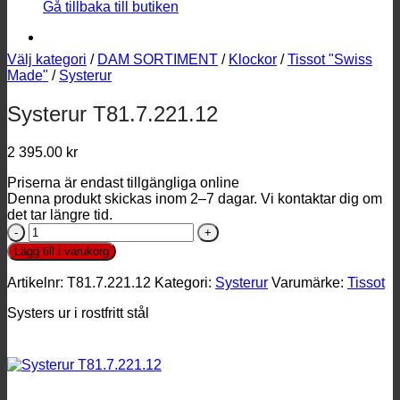
Gå tillbaka till butiken
Välj kategori
/
DAM SORTIMENT
/
Klockor
/
Tissot "Swiss
Made"
/
Systerur
Systerur T81.7.221.12
2 395.00
kr
Priserna är endast tillgängliga online
Denna produkt skickas inom 2–7 dagar. Vi kontaktar dig om
det tar längre tid.
Systerur
T81.7.221.12
Lägg till i varukorg
mängd
Artikelnr:
T81.7.221.12
Kategori:
Systerur
Varumärke:
Tissot
Systers ur i rostfritt stål