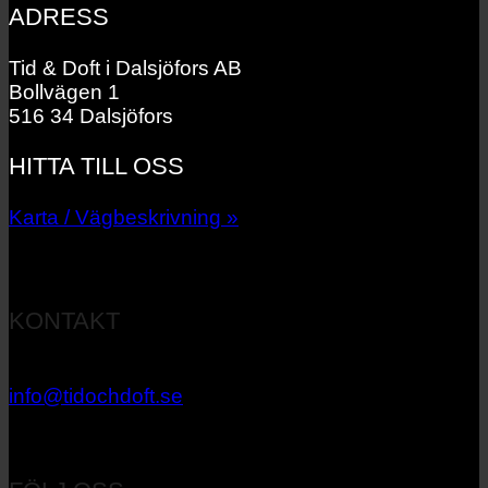
ADRESS
Tid & Doft i Dalsjöfors AB
Bollvägen 1
516 34 Dalsjöfors
HITTA TILL OSS
Karta / Vägbeskrivning »
KONTAKT
033 – 27 06 40
info@tidochdoft.se
Orgnr: 556537-7545