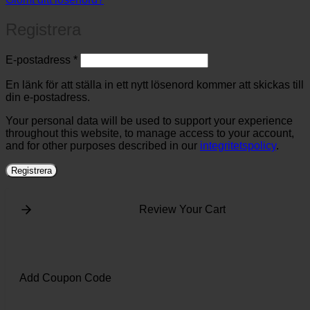
Registrera
Obligatoriskt
E-postadress
*
En länk för att ställa in ett nytt lösenord kommer att skickas till
din e-postadress.
Your personal data will be used to support your experience
throughout this website, to manage access to your account,
and for other purposes described in our
integritetspolicy
.
Registrera
Review Your Cart
Add Coupon Code