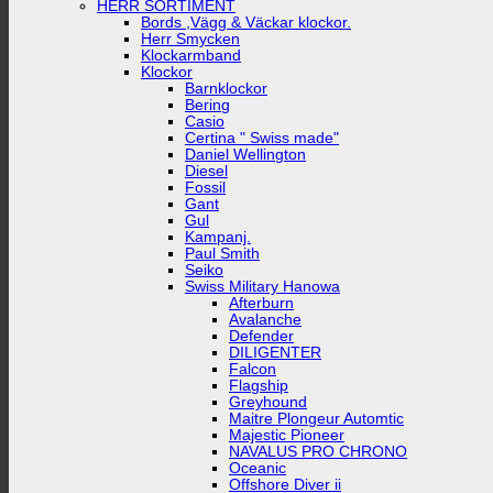
HERR SORTIMENT
Bords ,Vägg & Väckar klockor.
Herr Smycken
Klockarmband
Klockor
Barnklockor
Bering
Casio
Certina " Swiss made"
Daniel Wellington
Diesel
Fossil
Gant
Gul
Kampanj.
Paul Smith
Seiko
Swiss Military Hanowa
Afterburn
Avalanche
Defender
DILIGENTER
Falcon
Flagship
Greyhound
Maitre Plongeur Automtic
Majestic Pioneer
NAVALUS PRO CHRONO
Oceanic
Offshore Diver ii