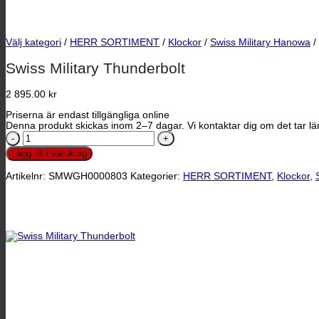
Välj kategori
/
HERR SORTIMENT
/
Klockor
/
Swiss Military Hanowa
/
Swiss Military Thunderbolt
2 895.00
kr
Priserna är endast tillgängliga online
Denna produkt skickas inom 2–7 dagar. Vi kontaktar dig om det tar län
Swiss
Military
Lägg till i varukorg
Thunderbolt
mängd
Artikelnr:
SMWGH0000803
Kategorier:
HERR SORTIMENT
,
Klockor
,