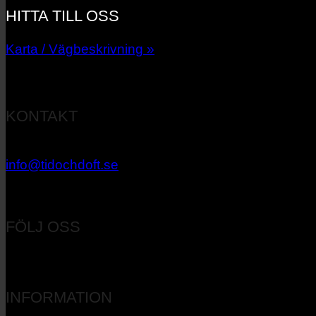
HITTA TILL OSS
Karta / Vägbeskrivning »
KONTAKT
033 – 27 06 40
info@tidochdoft.se
Orgnr: 556537-7545
FÖLJ OSS
INFORMATION