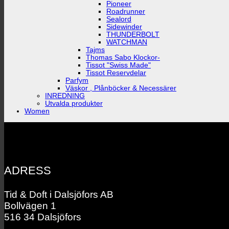
Pioneer
Roadrunner
Sealord
Sidewinder
THUNDERBOLT
WATCHMAN
Tajms
Thomas Sabo Klockor-
Tissot "Swiss Made"
Tissot Reservdelar
Parfym
Väskor , Plånböcker & Necessärer
INREDNING
Utvalda produkter
Women
ADRESS
Tid & Doft i Dalsjöfors AB
Bollvägen 1
516 34 Dalsjöfors