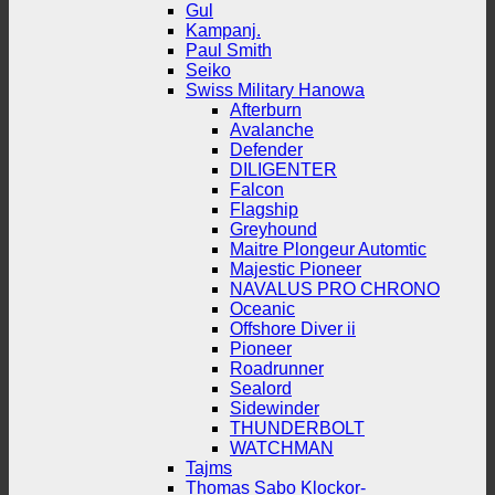
Gul
Kampanj.
Paul Smith
Seiko
Swiss Military Hanowa
Afterburn
Avalanche
Defender
DILIGENTER
Falcon
Flagship
Greyhound
Maitre Plongeur Automtic
Majestic Pioneer
NAVALUS PRO CHRONO
Oceanic
Offshore Diver ii
Pioneer
Roadrunner
Sealord
Sidewinder
THUNDERBOLT
WATCHMAN
Tajms
Thomas Sabo Klockor-