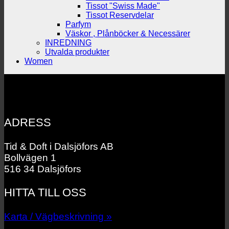
Tissot "Swiss Made"
Tissot Reservdelar
Parfym
Väskor , Plånböcker & Necessärer
INREDNING
Utvalda produkter
Women
ADRESS
Tid & Doft i Dalsjöfors AB
Bollvägen 1
516 34 Dalsjöfors
HITTA TILL OSS
Karta / Vägbeskrivning »