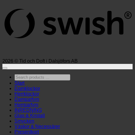
2026 © Tid och Doft i Dalsjöfors AB
Search
products
Start
…
Damklockor
Herrklockor
Damparfym
Herrparfym
INREDNING
Glas & Kristall
Smycken
Väskor & Necessärer
Presentkort