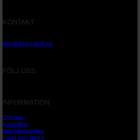
KONTAKT
033 – 27 06 40
info@tidochdoft.se
Orgnr: 556537-7545
FÖLJ OSS
INFORMATION
Om oss
Köpvillkor
Integritetspolicy
Frakt och Retur