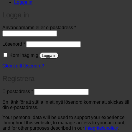
Logga in
Logga in
Obligatoriskt
Användarnamn eller e-postadress
*
Obligatoriskt
Lösenord
*
Kom ihåg mig
Logga in
Glömt ditt lösenord?
Registrera
Obligatoriskt
E-postadress
*
En länk för att ställa in ett nytt lösenord kommer att skickas till
din e-postadress.
Your personal data will be used to support your experience
throughout this website, to manage access to your account,
and for other purposes described in our
integritetspolicy
.