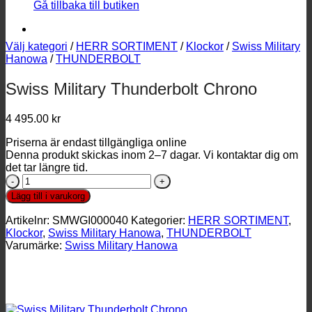
Gå tillbaka till butiken
Välj kategori
/
HERR SORTIMENT
/
Klockor
/
Swiss Military
Hanowa
/
THUNDERBOLT
Swiss Military Thunderbolt Chrono
4 495.00
kr
Priserna är endast tillgängliga online
Denna produkt skickas inom 2–7 dagar. Vi kontaktar dig om
det tar längre tid.
Swiss
Military
Lägg till i varukorg
Thunderbolt
Chrono
Artikelnr:
SMWGI000040
Kategorier:
HERR SORTIMENT
,
mängd
Klockor
,
Swiss Military Hanowa
,
THUNDERBOLT
Varumärke:
Swiss Military Hanowa