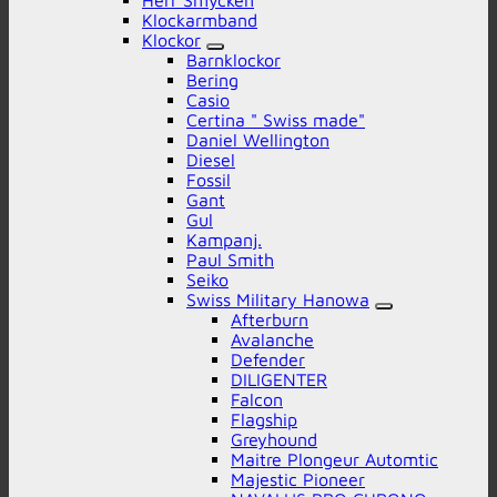
Herr Smycken
Klockarmband
Klockor
Barnklockor
Bering
Casio
Certina " Swiss made"
Daniel Wellington
Diesel
Fossil
Gant
Gul
Kampanj.
Paul Smith
Seiko
Swiss Military Hanowa
Afterburn
Avalanche
Defender
DILIGENTER
Falcon
Flagship
Greyhound
Maitre Plongeur Automtic
Majestic Pioneer