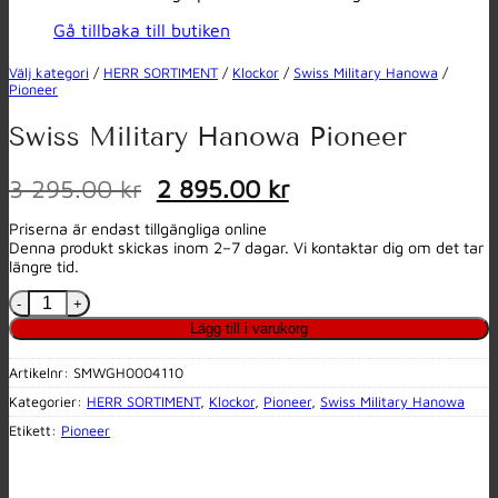
Gå tillbaka till butiken
Välj kategori
/
HERR SORTIMENT
/
Klockor
/
Swiss Military Hanowa
/
Pioneer
Swiss Military Hanowa Pioneer
Det
Det
3 295.00 kr
2 895.00 kr
ursprungliga
nuvarande
Priserna är endast tillgängliga online
priset
priset
Denna produkt skickas inom 2–7 dagar. Vi kontaktar dig om det tar
var:
är:
längre tid.
3
2
Swiss Military Hanowa Pioneer mängd
295.00 kr.
895.00 kr.
Lägg till i varukorg
Artikelnr:
SMWGH0004110
Kategorier:
HERR SORTIMENT
,
Klockor
,
Pioneer
,
Swiss Military Hanowa
Etikett:
Pioneer