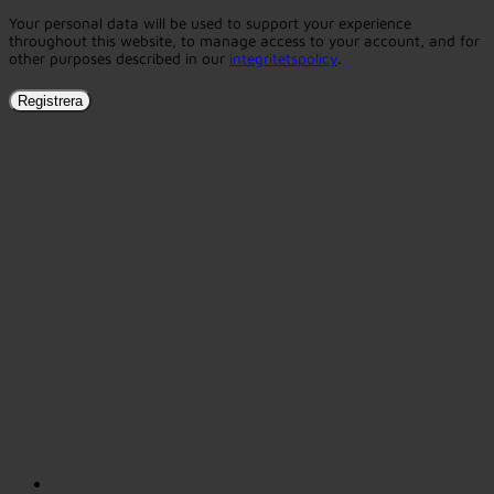
Your personal data will be used to support your experience
throughout this website, to manage access to your account, and for
other purposes described in our
integritetspolicy
.
Registrera