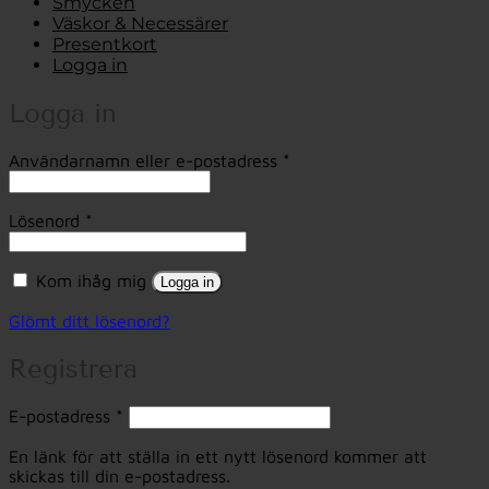
Smycken
Väskor & Necessärer
Presentkort
Logga in
Logga in
Obligatoriskt
Användarnamn eller e-postadress
*
Obligatoriskt
Lösenord
*
Kom ihåg mig
Logga in
Glömt ditt lösenord?
Registrera
Obligatoriskt
E-postadress
*
En länk för att ställa in ett nytt lösenord kommer att
skickas till din e-postadress.