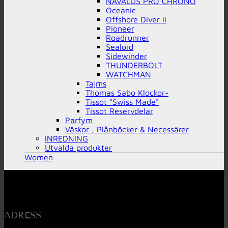
NAVALUS PRO CHRONO
Oceanic
Offshore Diver ii
Pioneer
Roadrunner
Sealord
Sidewinder
THUNDERBOLT
WATCHMAN
Tajms
Thomas Sabo Klockor-
Tissot "Swiss Made"
Tissot Reservdelar
Parfym
Väskor , Plånböcker & Necessärer
INREDNING
Utvalda produkter
Women
ADRESS