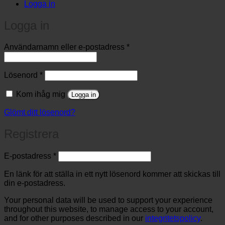
Logga in
Logga in
Obligatoriskt
Användarnamn eller e-postadress
*
Obligatoriskt
Lösenord
*
Kom ihåg mig
Logga in
Glömt ditt lösenord?
Registrera
Obligatoriskt
E-postadress
*
En länk för att ställa in ett nytt lösenord kommer att skickas till
din e-postadress.
Your personal data will be used to support your experience
throughout this website, to manage access to your account,
and for other purposes described in our
integritetspolicy
.