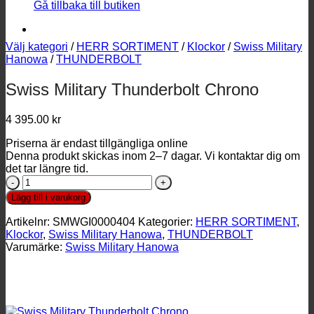
Gå tillbaka till butiken
Välj kategori
/
HERR SORTIMENT
/
Klockor
/
Swiss Military
Hanowa
/
THUNDERBOLT
Swiss Military Thunderbolt Chrono
4 395.00
kr
Priserna är endast tillgängliga online
Denna produkt skickas inom 2–7 dagar. Vi kontaktar dig om
det tar längre tid.
Swiss
Military
Lägg till i varukorg
Thunderbolt
Chrono
Artikelnr:
SMWGI0000404
Kategorier:
HERR SORTIMENT
,
mängd
Klockor
,
Swiss Military Hanowa
,
THUNDERBOLT
Varumärke:
Swiss Military Hanowa