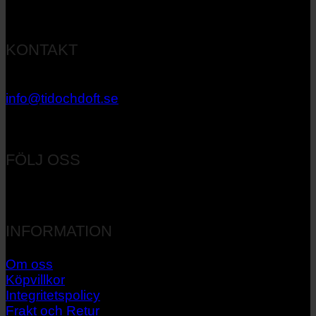
KONTAKT
033 – 27 06 40
info@tidochdoft.se
Orgnr: 556537-7545
FÖLJ OSS
INFORMATION
Om oss
Köpvillkor
Integritetspolicy
Frakt och Retur