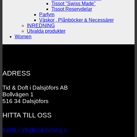
Tissot "Swiss Made"
Tissot Reservdelar
Parfym
Väskor , Plånböcker & Necessärer
INREDNING
Utvalda produkter
Women
ADRESS
Tid & Doft i Dalsjöfors AB
Bollvägen 1
516 34 Dalsjöfors
HITTA TILL OSS
Karta / Vägbeskrivning »