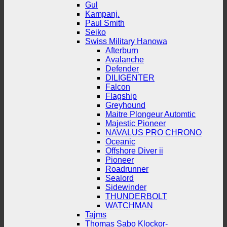
Gul
Kampanj.
Paul Smith
Seiko
Swiss Military Hanowa
Afterburn
Avalanche
Defender
DILIGENTER
Falcon
Flagship
Greyhound
Maitre Plongeur Automtic
Majestic Pioneer
NAVALUS PRO CHRONO
Oceanic
Offshore Diver ii
Pioneer
Roadrunner
Sealord
Sidewinder
THUNDERBOLT
WATCHMAN
Tajms
Thomas Sabo Klockor-