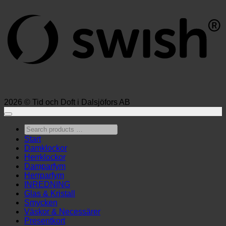
2026 © Tid och Doft i Dalsjöfors AB
Search
products
Start
…
Damklockor
Herrklockor
Damparfym
Herrparfym
INREDNING
Glas & Kristall
Smycken
Väskor & Necessärer
Presentkort