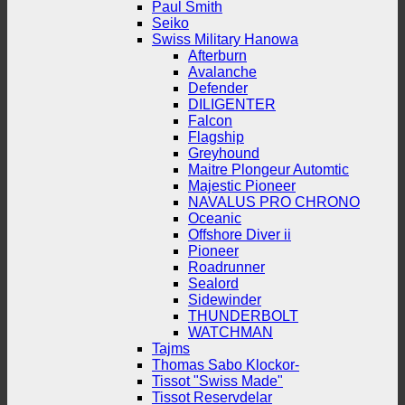
Paul Smith
Seiko
Swiss Military Hanowa
Afterburn
Avalanche
Defender
DILIGENTER
Falcon
Flagship
Greyhound
Maitre Plongeur Automtic
Majestic Pioneer
NAVALUS PRO CHRONO
Oceanic
Offshore Diver ii
Pioneer
Roadrunner
Sealord
Sidewinder
THUNDERBOLT
WATCHMAN
Tajms
Thomas Sabo Klockor-
Tissot "Swiss Made"
Tissot Reservdelar