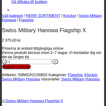
Gå tillbaka till butiken
Välj kategori
/
HERR SORTIMENT
/
Klockor
/
Swiss Military
Hanowa
/
Flagship
Swiss Military Hanowa Flagship X
2 375.00
kr
Priserna är endast tillgängliga online
Denna produkt skickas inom 2–7 dagar. Vi kontaktar dig om
det tar längre tid.
Swiss
Military
Lägg till i varukorg
Hanowa
Flagship
Artikelnr:
SMWGH2100602
Kategorier:
Flagship
,
Klockor
,
X
Swiss Military Hanowa
Varumärke:
Swiss Military Hanowa
mängd