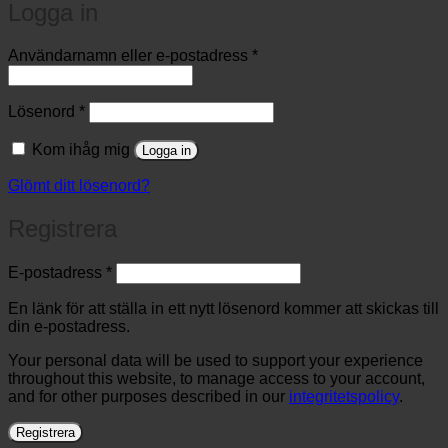
Logga in
Obligatoriskt
Användarnamn eller e-postadress
*
Obligatoriskt
Lösenord
*
Kom ihåg mig
Logga in
Glömt ditt lösenord?
Registrera
Obligatoriskt
E-postadress
*
En länk för att ställa in ett nytt lösenord kommer att skickas till
din e-postadress.
Your personal data will be used to support your experience
throughout this website, to manage access to your account,
and for other purposes described in our
integritetspolicy
.
Registrera