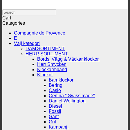
Search
Cart
Categories
Compagnie de Provence
E
Välj kategori
DAM SORTIMENT
HERR SORTIMENT
Bords ,Vägg & Väckar klockor.
Herr Smycken
Klockarmband
Klockor
Barnklockor
Bering
Casio
Certina " Swiss made"
Daniel Wellington
Diesel
Fossil
Gant
Gul
Kampanj.