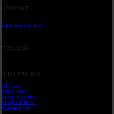
KONTAKT
033 – 27 06 40
info@tidochdoft.se
Orgnr: 556537-7545
FÖLJ OSS
INFORMATION
Om oss
Köpvillkor
Integritetspolicy
Frakt och Retur
Kontakta oss