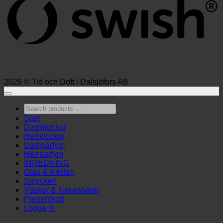
2026 © Tid och Doft i Dalsjöfors AB
Search
products
Start
…
Damklockor
Herrklockor
Damparfym
Herrparfym
INREDNING
Glas & Kristall
Smycken
Väskor & Necessärer
Presentkort
Logga in