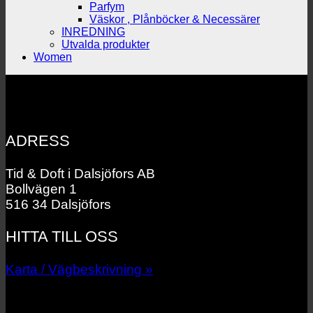
Parfym
Väskor , Plånböcker & Necessärer
INREDNING
Utvalda produkter
Women
ADRESS
Tid & Doft i Dalsjöfors AB
Bollvägen 1
516 34 Dalsjöfors
HITTA TILL OSS
Karta / Vägbeskrivning »