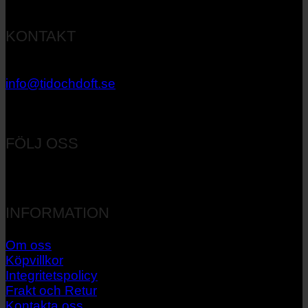
KONTAKT
033 – 27 06 40
info@tidochdoft.se
Orgnr: 556537-7545
FÖLJ OSS
INFORMATION
Om oss
Köpvillkor
Integritetspolicy
Frakt och Retur
Kontakta oss