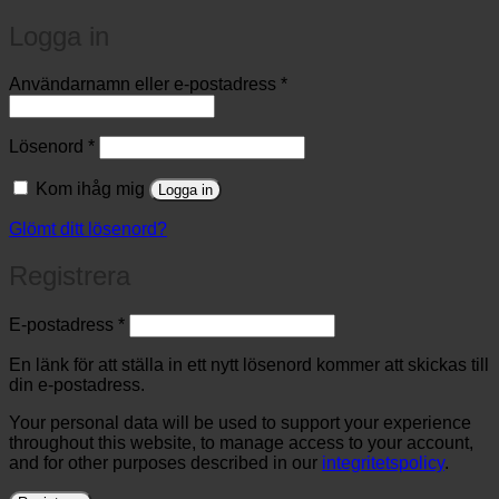
Logga in
Obligatoriskt
Användarnamn eller e-postadress
*
Obligatoriskt
Lösenord
*
Kom ihåg mig
Logga in
Glömt ditt lösenord?
Registrera
Obligatoriskt
E-postadress
*
En länk för att ställa in ett nytt lösenord kommer att skickas till
din e-postadress.
Your personal data will be used to support your experience
throughout this website, to manage access to your account,
and for other purposes described in our
integritetspolicy
.