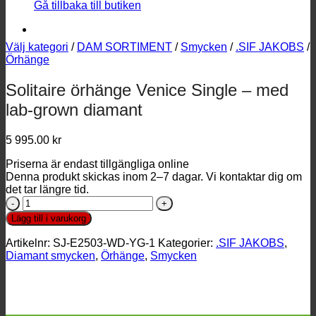
Gå tillbaka till butiken
Välj kategori
/
DAM SORTIMENT
/
Smycken
/
.SIF JAKOBS
/
Örhänge
Solitaire örhänge Venice Single – med
lab-grown diamant
5 995.00
kr
Priserna är endast tillgängliga online
Denna produkt skickas inom 2–7 dagar. Vi kontaktar dig om
det tar längre tid.
Solitaire
örhänge
Lägg till i varukorg
Venice
Single
Artikelnr:
SJ-E2503-WD-YG-1
Kategorier:
.SIF JAKOBS
,
-
Diamant smycken
,
Örhänge
,
Smycken
med
lab-
grown
diamant
mängd