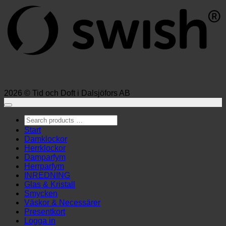
2026 © Tid och Doft i Dalsjöfors AB
Search
products
Start
…
Damklockor
Herrklockor
Damparfym
Herrparfym
INREDNING
Glas & Kristall
Smycken
Väskor & Necessärer
Presentkort
Logga in