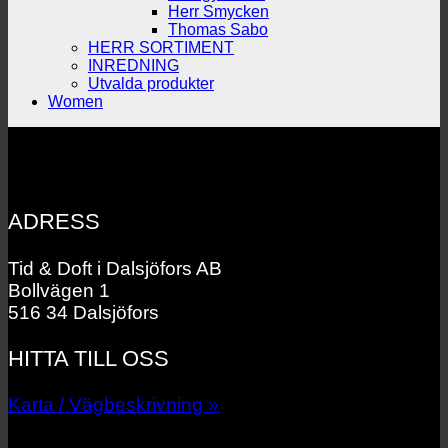
Herr Smycken
Thomas Sabo
HERR SORTIMENT
INREDNING
Utvalda produkter
Women
ADRESS
Tid & Doft i Dalsjöfors AB
Bollvägen 1
516 34 Dalsjöfors
HITTA TILL OSS
Karta / Vägbeskrivning »