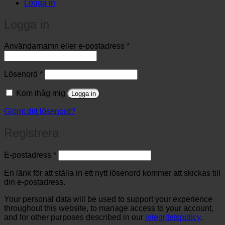
Logga in
Logga in
Obligatoriskt
Användarnamn eller e-postadress
*
Obligatoriskt
Lösenord
*
Kom ihåg mig
Logga in
Glömt ditt lösenord?
Registrera
Obligatoriskt
E-postadress
*
En länk för att ställa in ett nytt lösenord kommer att skickas till
din e-postadress.
Your personal data will be used to support your experience
throughout this website, to manage access to your account,
and for other purposes described in our
integritetspolicy
.