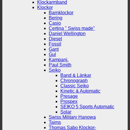
Klockarmband
Klockor
Barnklockor
Bering
Casio
Certina " Swiss made"
Daniel Wellington
Diesel
Fossil
Gant
Gul
Kampanj.
Paul Smith
Seiko
Band & Länkar
Chronograph
Classic Seiko
Kinetic & Automatic
Presage
Prospex
SEIKO 5 Sports Automatic
Solar
Swiss Military Hanowa
Tajms
Thomas Sabo Klockor-