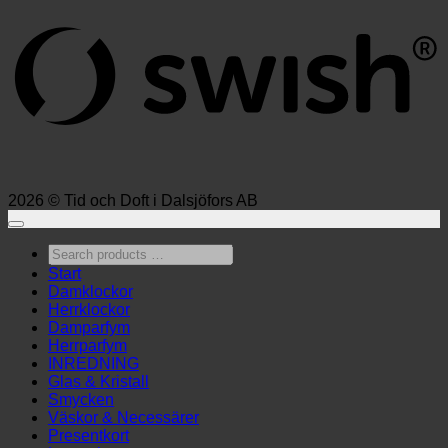
2026 © Tid och Doft i Dalsjöfors AB
Search
products
Start
…
Damklockor
Herrklockor
Damparfym
Herrparfym
INREDNING
Glas & Kristall
Smycken
Väskor & Necessärer
Presentkort