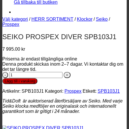
Gå tillbaka till butiken
Välj kategori
/
HERR SORTIMENT
/
Klockor
/
Seiko
/
Prospex
SEIKO PROSPEX DIVER SPB103J1
7 995.00
kr
Priserna är endast tillgängliga online
Denna produkt skickas inom 2–7 dagar. Vi kontaktar dig om
det tar längre tid.
SEIKO
PROSPEX
Lägg till i varukorg
DIVER
SPB103J1
Artikelnr:
SPB103J1
Kategori:
Prospex
Etikett:
SPB103J1
mängd
Tid&Doft är auktoriserad återförsäljare av Seiko
. Med varje
Seiko klocka medföljer en originalask och internationellt
garantikort som är giltigt i 24 månader.