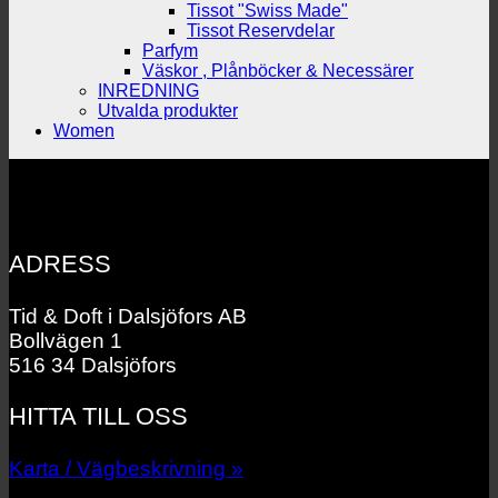
Tissot "Swiss Made"
Tissot Reservdelar
Parfym
Väskor , Plånböcker & Necessärer
INREDNING
Utvalda produkter
Women
ADRESS
Tid & Doft i Dalsjöfors AB
Bollvägen 1
516 34 Dalsjöfors
HITTA TILL OSS
Karta / Vägbeskrivning »