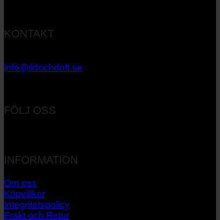
KONTAKT
033 – 27 06 40
info@tidochdoft.se
Orgnr: 556537-7545
FÖLJ OSS
INFORMATION
Om oss
Köpvillkor
Integritetspolicy
Frakt och Retur