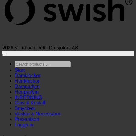
2026 © Tid och Doft i Dalsjöfors AB
Search
products
Start
…
Damklockor
Herrklockor
Damparfym
Herrparfym
INREDNING
Glas & Kristall
Smycken
Väskor & Necessärer
Presentkort
Logga in