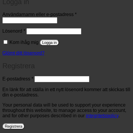
Logga in
Obligatoriskt
Användarnamn eller e-postadress
*
Obligatoriskt
Lösenord
*
Kom ihåg mig
Logga in
Glömt ditt lösenord?
Registrera
Obligatoriskt
E-postadress
*
En länk för att ställa in ett nytt lösenord kommer att skickas till
din e-postadress.
Your personal data will be used to support your experience
throughout this website, to manage access to your account,
and for other purposes described in our
integritetspolicy
.
Registrera