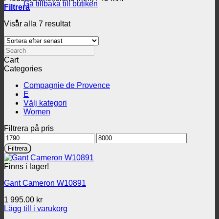
Gå tillbaka till butiken
Filtrera
Sortera
Visar alla 7 resultat
efter
senaste
Search
Cart
Categories
Compagnie de Provence
E
Välj kategori
Women
Filtrera på pris
Min
Max
pris
pris
Filtrera
Finns i lager!
Gant Cameron W10891
1 995.00
kr
Lägg till i varukorg