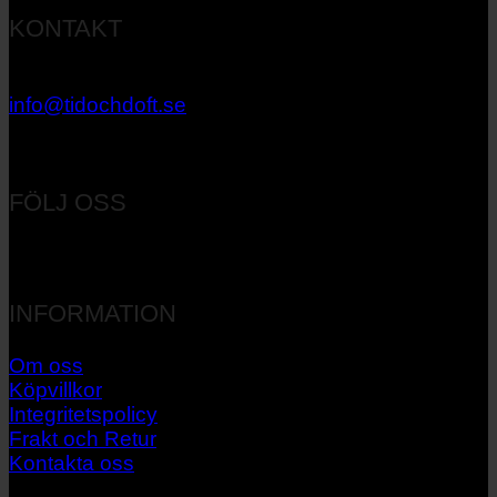
KONTAKT
033 – 27 06 40
info@tidochdoft.se
Orgnr: 556537-7545
FÖLJ OSS
INFORMATION
Om oss
Köpvillkor
Integritetspolicy
Frakt och Retur
Kontakta oss