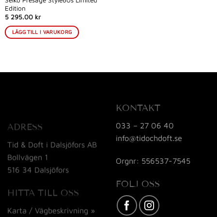
Edition
5 295.00 kr
LÄGG TILL I VARUKORG
KONTAKT
033 – 27 06 40
ADRESS
info@tidochdoft.se
Tid & Doft i Dalsjöfors AB
Bollvägen 1
Orgnr: 556537-7545
516 34 Dalsjöfors
FÖLJ OSS
HITTA TILL OSS
Karta / Vägbeskrivning »