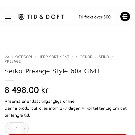
Skip
to
content
VÄLJ KATEGORI
/
HERR SORTIMENT
/
KLOCKOR
/
SEIKO
/
PRESAGE
Seiko Presage Style 60s GMT
8 498.00 kr
Priserna är endast tillgängliga online
Denna produkt skickas inom 2–7 dagar. Vi kontaktar dig om det
tar längre tid.
Seiko Presage Style 60s GMT mängd