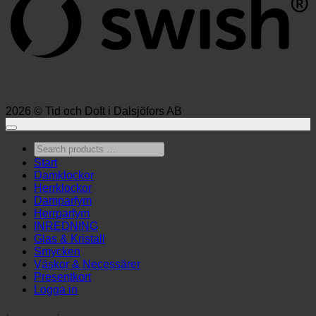
2026 © Tid och Doft i Dalsjöfors AB
Search
products
Start
…
Damklockor
Herrklockor
Damparfym
Herrparfym
INREDNING
Glas & Kristall
Smycken
Väskor & Necessärer
Presentkort
Logga in