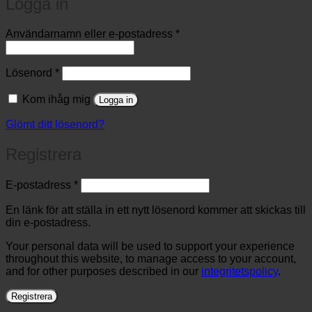
Logga in
Obligatoriskt
Användarnamn eller e-postadress
*
Obligatoriskt
Lösenord
*
Kom ihåg mig
Logga in
Glömt ditt lösenord?
Registrera
Obligatoriskt
E-postadress
*
En länk för att ställa in ett nytt lösenord kommer att skickas till
din e-postadress.
Your personal data will be used to support your experience
throughout this website, to manage access to your account,
and for other purposes described in our
integritetspolicy
.
Registrera