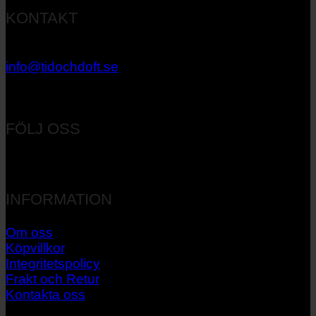
KONTAKT
033 – 27 06 40
info@tidochdoft.se
Orgnr: 556537-7545
FÖLJ OSS
INFORMATION
Om oss
Köpvillkor
Integritetspolicy
Frakt och Retur
Kontakta oss