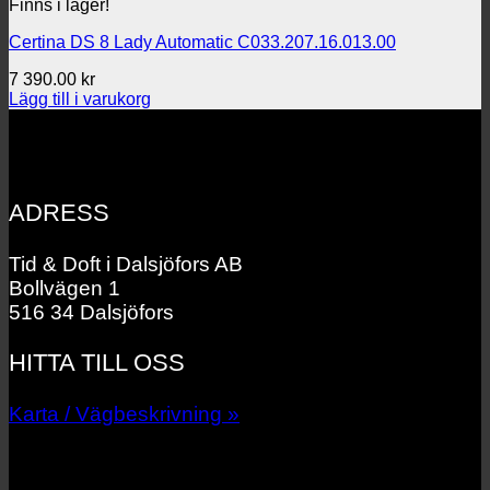
Finns i lager!
Certina DS 8 Lady Automatic C033.207.16.013.00
7 390.00
kr
Lägg till i varukorg
ADRESS
Tid & Doft i Dalsjöfors AB
Bollvägen 1
516 34 Dalsjöfors
HITTA TILL OSS
Karta / Vägbeskrivning »