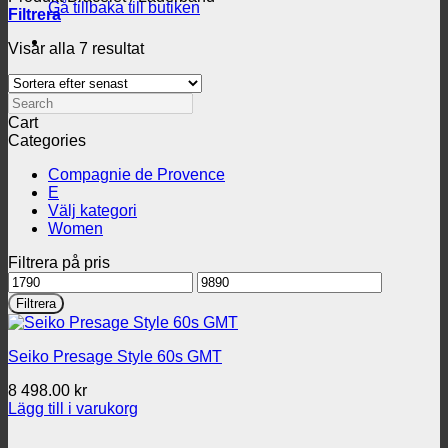
Gå tillbaka till butiken
Filtrera
Sortera
Visar alla 7 resultat
efter
senaste
Search
Cart
Categories
Compagnie de Provence
E
Välj kategori
Women
Filtrera på pris
Min
Max
pris
pris
Filtrera
Seiko Presage Style 60s GMT
8 498.00
kr
Lägg till i varukorg