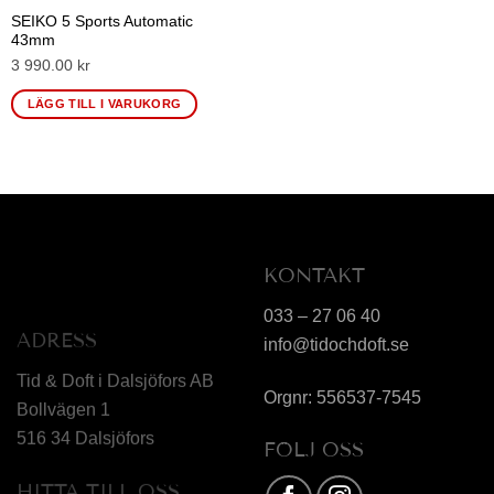
SEIKO 5 Sports Automatic
43mm
3 990.00 kr
LÄGG TILL I VARUKORG
KONTAKT
033 – 27 06 40
ADRESS
info@tidochdoft.se
Tid & Doft i Dalsjöfors AB
Orgnr: 556537-7545
Bollvägen 1
516 34 Dalsjöfors
FÖLJ OSS
HITTA TILL OSS