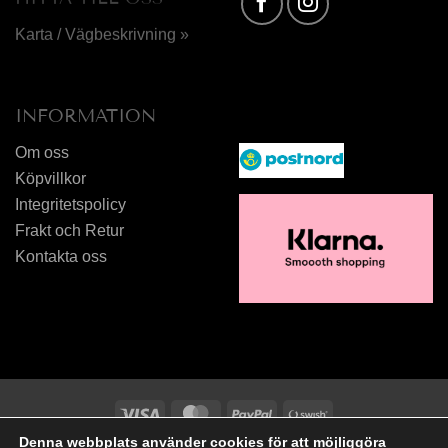
Karta / Vägbeskrivning »
INFORMATION
Om oss
Köpvillkor
Integritetspolicy
Frakt och Retur
Kontakta oss
Visa
MasterCard
PayPal
Swish
(SE)
Denna webbplats använder cookies för att möjliggöra