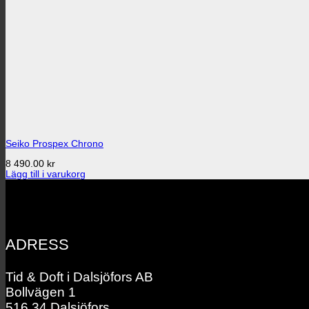
Seiko Prospex Chrono
8 490.00
kr
Lägg till i varukorg
ADRESS
Tid & Doft i Dalsjöfors AB
Bollvägen 1
516 34 Dalsjöfors