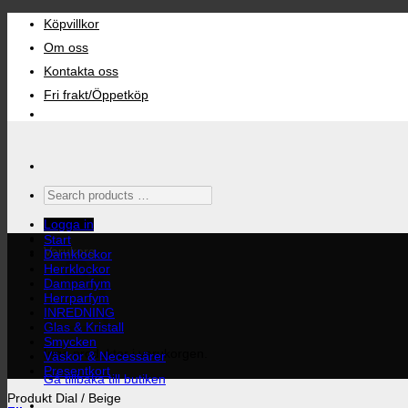
Skip
Köpvillkor
to
content
Om oss
Kontakta oss
Fri frakt/Öppetköp
Search
products
…
Logga in
Start
Varukorg
Damklockor
Herrklockor
Damparfym
Herrparfym
INREDNING
Glas & Kristall
Smycken
Inga produkter i varukorgen.
Väskor & Necessärer
Presentkort
Gå tillbaka till butiken
Produkt Dial
/
Beige