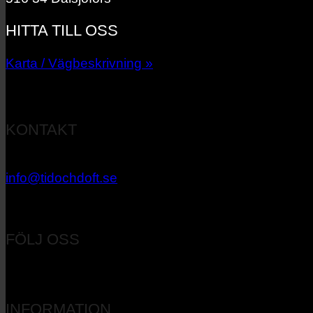
HITTA TILL OSS
Karta / Vägbeskrivning »
KONTAKT
033 – 27 06 40
info@tidochdoft.se
Orgnr: 556537-7545
FÖLJ OSS
INFORMATION