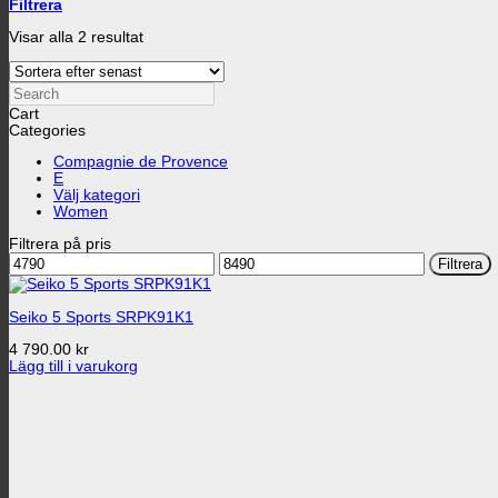
Filtrera
Sortera
Visar alla 2 resultat
efter
senaste
Search
Cart
Categories
Compagnie de Provence
E
Välj kategori
Women
Filtrera på pris
Min
Max
Filtrera
pris
pris
Seiko 5 Sports SRPK91K1
4 790.00
kr
Lägg till i varukorg