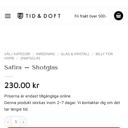
Skip
to
content
VÄLJ KATEGORI
/
INREDNING
/
GLAS & KRISTALL
/
BILLY FOR
HOME
/
SNAPSGLAS
Safira – Shotglas
230.00 kr
Priserna är endast tillgängliga online
Denna produkt skickas inom 2–7 dagar. Vi kontaktar dig om det
tar längre tid.
Safira - Shotglas mängd