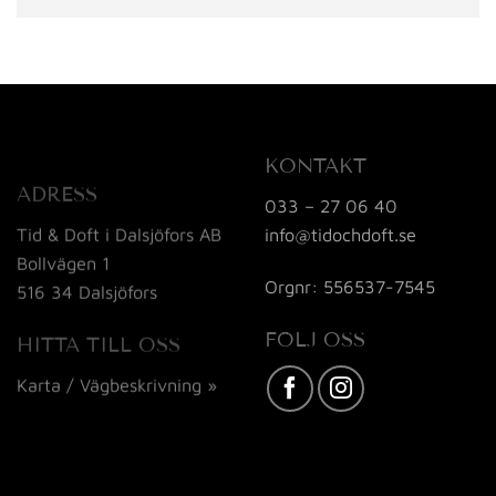
KONTAKT
ADRESS
033 – 27 06 40
Tid & Doft i Dalsjöfors AB
info@tidochdoft.se
Bollvägen 1
Orgnr: 556537-7545
516 34 Dalsjöfors
FÖLJ OSS
HITTA TILL OSS
Karta / Vägbeskrivning »