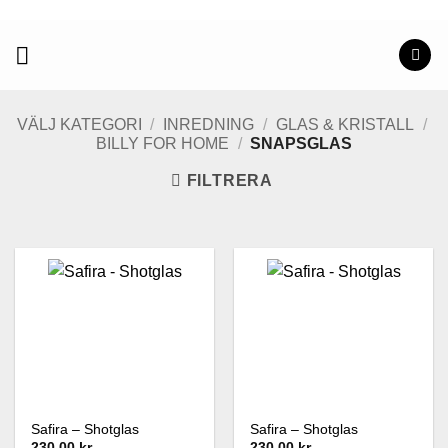
Skip
to
content
VÄLJ KATEGORI
/
INREDNING
/
GLAS & KRISTALL
/
BILLY FOR HOME
/
SNAPSGLAS
FILTRERA
Safira – Shotglas
Safira – Shotglas
230.00 kr
230.00 kr