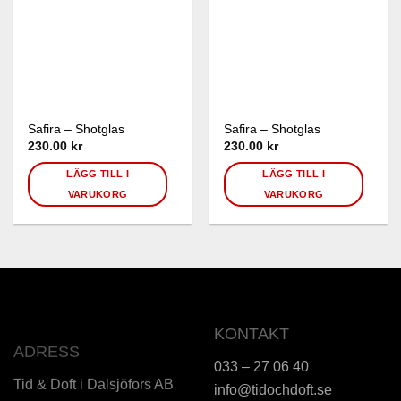
Safira – Shotglas
Safira – Shotglas
230.00 kr
230.00 kr
LÄGG TILL I
LÄGG TILL I
VARUKORG
VARUKORG
KONTAKT
ADRESS
033 – 27 06 40
Tid & Doft i Dalsjöfors AB
info@tidochdoft.se