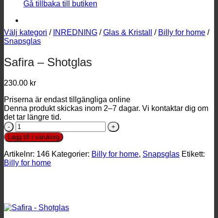
Gå tillbaka till butiken
Välj kategori
/
INREDNING
/
Glas & Kristall
/
Billy for home
/
Snapsglas
Safira – Shotglas
230.00
kr
Priserna är endast tillgängliga online
Denna produkt skickas inom 2–7 dagar. Vi kontaktar dig om
det tar längre tid.
Safira
-
Lägg till i varukorg
Shotglas
mängd
Artikelnr:
146
Kategorier:
Billy for home
,
Snapsglas
Etikett:
Billy for home