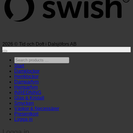
2026 © Tid och Doft i Dalsjöfors AB
Search
products
Start
…
Damklockor
Herrklockor
Damparfym
Herrparfym
INREDNING
Glas & Kristall
Smycken
Väskor & Necessärer
Presentkort
Logga in
Logga in