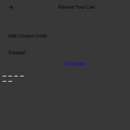
Review Your Cart
Add Coupon Code
Subtotal
Checkout