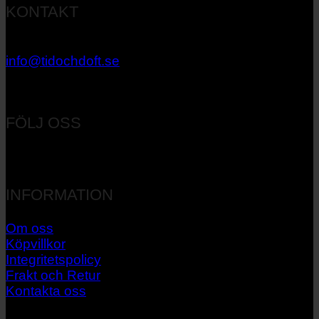
KONTAKT
033 – 27 06 40
info@tidochdoft.se
Orgnr: 556537-7545
FÖLJ OSS
INFORMATION
Om oss
Köpvillkor
Integritetspolicy
Frakt och Retur
Kontakta oss