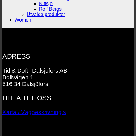
Nittsjö
Rolf Bergs
Utvalda produkter
Women
ADRESS
Tid & Doft i Dalsjöfors AB
Bollvägen 1
516 34 Dalsjöfors
HITTA TILL OSS
Karta / Vägbeskrivning »