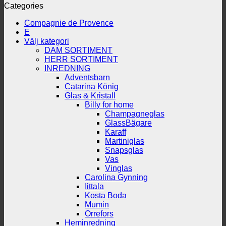
Categories
Compagnie de Provence
E
Välj kategori
DAM SORTIMENT
HERR SORTIMENT
INREDNING
Adventsbarn
Catarina König
Glas & Kristall
Billy for home
Champagneglas
GlassBägare
Karaff
Martiniglas
Snapsglas
Vas
Vinglas
Carolina Gynning
Iittala
Kosta Boda
Mumin
Orrefors
Heminredning