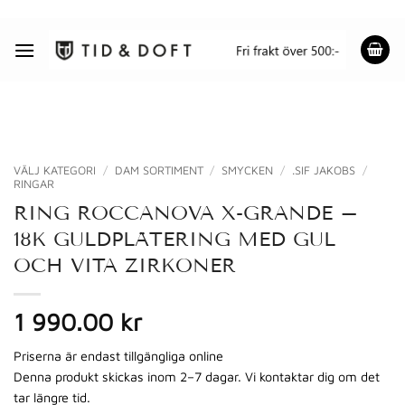
Skip
to
content
VÄLJ KATEGORI
/
DAM SORTIMENT
/
SMYCKEN
/
.SIF JAKOBS
/
RINGAR
RING ROCCANOVA X-GRANDE –
18K GULDPLÄTERING MED GUL
OCH VITA ZIRKONER
1 990.00 kr
Priserna är endast tillgängliga online
Denna produkt skickas inom 2–7 dagar. Vi kontaktar dig om det
tar längre tid.