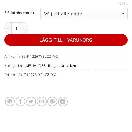
RENSA
Sif Jakobs storlek
RING ROCCANOVA X-GRANDE - 18K GULDPLÄTERING MED GUL OC
LÄGG TILL I VARUKORG
Artikelnr:
SJ-R42267YELCZ-YG
Kategorier:
.SIF JAKOBS
,
Ringar
,
Smycken
Etikett:
SJ-E42275-YELCZ-YG