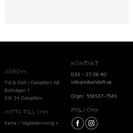
KONTAKT
ADRESS
033 – 27 06 40
info@tidochdoft.se
Tid & Doft i Dalsjöfors AB
Bollvägen 1
Orgnr: 556537-7545
516 34 Dalsjöfors
FÖLJ OSS
HITTA TILL OSS
Karta / Vägbeskrivning »