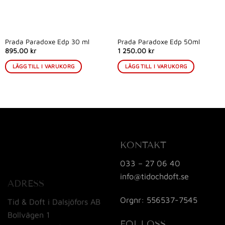
Prada Paradoxe Edp 30 ml
Prada Paradoxe Edp 50ml
895.00 kr
1 250.00 kr
LÄGG TILL I VARUKORG
LÄGG TILL I VARUKORG
KONTAKT
033 – 27 06 40
info@tidochdoft.se
ADRESS
Orgnr: 556537-7545
Tid & Doft i Dalsjöfors AB
Bollvägen 1
FÖLJ OSS