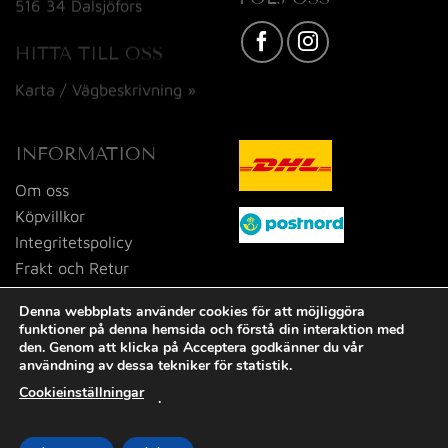
516 34 Dalsjöfors
HITTA TILL OSS
Karta / Vägbeskrivning »
INFORMATION
Om oss
Köpvillkor
Integritetspolicy
Frakt och Retur
Kontakta oss
Denna webbplats använder cookies för att möjliggöra
funktioner på denna hemsida och förstå din interaktion med
den. Genom att klicka på Acceptera godkänner du vår
användning av dessa tekniker för statistik.
Cookieinställningar
.
Visa
MasterCard
PayPal
Swish
(SE)