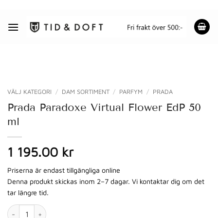
Skip
to
content
VÄLJ KATEGORI
/
DAM SORTIMENT
/
PARFYM
/
PRADA
Prada Paradoxe Virtual Flower EdP 50
ml
1 195.00 kr
Priserna är endast tillgängliga online
Denna produkt skickas inom 2–7 dagar. Vi kontaktar dig om det
tar längre tid.
Prada Paradoxe Virtual Flower EdP 50 ml mängd