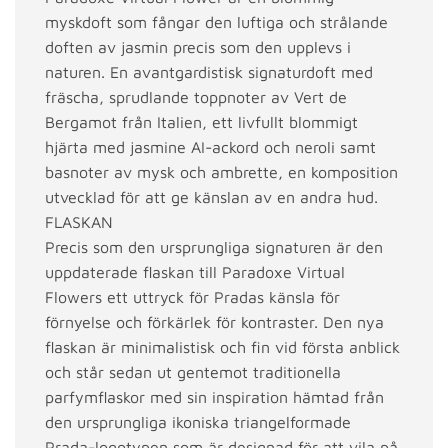
myskdoft som fångar den luftiga och strålande
doften av jasmin precis som den upplevs i
naturen. En avantgardistisk signaturdoft med
fräscha, sprudlande toppnoter av Vert de
Bergamot från Italien, ett livfullt blommigt
hjärta med jasmine AI-ackord och neroli samt
basnoter av mysk och ambrette, en komposition
utvecklad för att ge känslan av en andra hud.
FLASKAN
Precis som den ursprungliga signaturen är den
uppdaterade flaskan till Paradoxe Virtual
Flowers ett uttryck för Pradas känsla för
förnyelse och förkärlek för kontraster. Den nya
flaskan är minimalistisk och fin vid första anblick
och står sedan ut gentemot traditionella
parfymflaskor med sin inspiration hämtad från
den ursprungliga ikoniska triangelformade
Prada-logotypen som är designad för att vila på